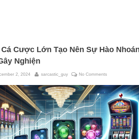
 Cá Cược Lớn Tạo Nên Sự Hào Nhoá
Gây Nghiện
sted
By
on
cember 2, 2024
sarcastic_guy
No Comments
Nơi
Cá
Cược
Lớn
Tạo
Nên
Sự
Hào