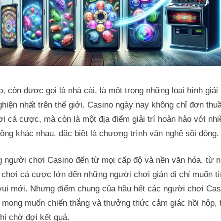
Nhoáng
Và
Gây
Nghiện
, còn được gọi là nhà cái, là một trong những loại hình giải 
hiện nhất trên thế giới. Casino ngày nay không chỉ đơn thuầ
i cá cược, mà còn là một địa điểm giải trí hoàn hảo với nhi
ộng khác nhau, đặc biệt là chương trình văn nghệ sôi động.
 người chơi Casino đến từ mọi cấp độ và nền văn hóa, từ 
 chơi cá cược lớn đến những người chơi giản dị chỉ muốn t
vui mới. Nhưng điểm chung của hầu hết các người chơi Cas
à mong muốn chiến thắng và thưởng thức cảm giác hồi hộp, 
 khi chờ đợi kết quả.