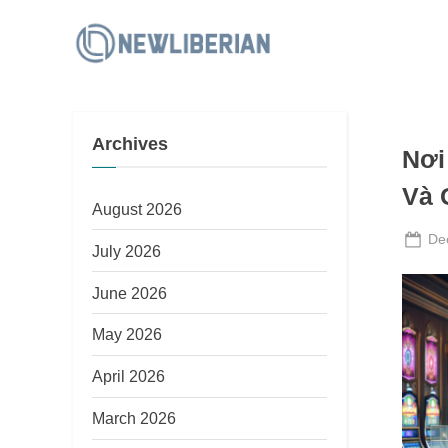
Skip
to
N
content
e
w
Archives
L
Nơi
i
Và 
b
August 2026
e
Po
De
July 2026
on
r
June 2026
i
a
May 2026
n
April 2026
March 2026