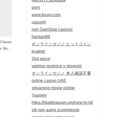
porn
www.bruxy.com
casushi
non GamStop casinos
hantam88
Classic
オンラインカジノ ビットコイン
 Slots
kuatoto
ns
Slot gacor
spletne igralnice v sloveniji
オンラインカジノ 本人確認不要
online casino UAE
streaming movie online
Yaarwin
https://ldadelaware.org/new-to-ld/
siti non aams scommesse
casino non aams sicuri