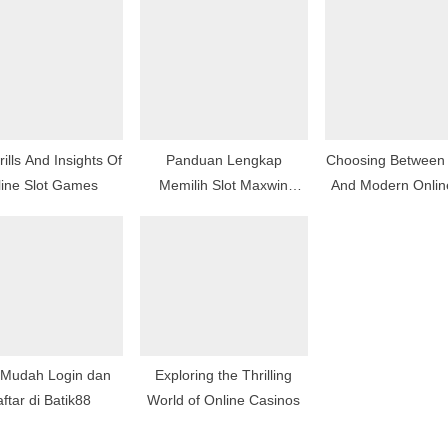
t
:
ills And Insights Of
Panduan Lengkap
Choosing Between 
ine Slot Games
Memilih Slot Maxwin
And Modern Online
Terbaik
Pros And Co
 Mudah Login dan
Exploring the Thrilling
ftar di Batik88
World of Online Casinos