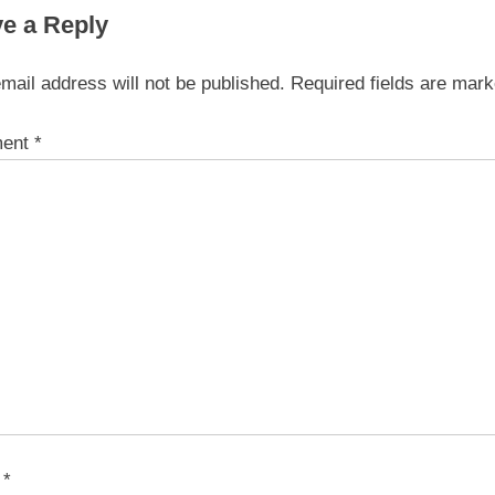
e a Reply
mail address will not be published.
Required fields are mar
ent
*
e
*