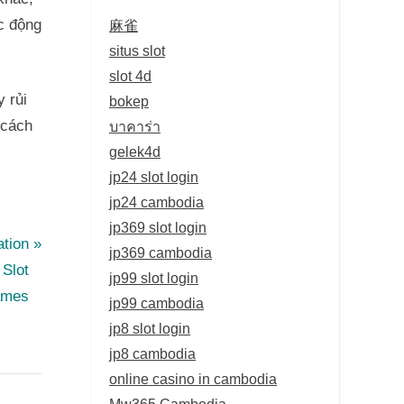
c động
麻雀
situs slot
slot 4d
 rủi
bokep
 cách
บาคาร่า
gelek4d
jp24 slot login
jp24 cambodia
jp369 slot login
ation
jp369 cambodia
 Slot
jp99 slot login
mes
jp99 cambodia
jp8 slot login
jp8 cambodia
online casino in cambodia
Mw365 Cambodia