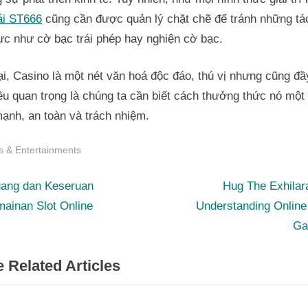
ái ST666
cũng cần được quản lý chặt chẽ để tránh những tá
cực như cờ bạc trái phép hay nghiện cờ bạc.
i, Casino là một nét văn hoá độc đáo, thú vị nhưng cũng đầy
iều quan trọng là chúng ta cần biết cách thưởng thức nó một
mạnh, an toàn và trách nhiệm.
s & Entertainments
N
st
uang dan Keseruan
Hug The Exhilar
e
ainan Slot Online
Understanding Online
igation
x
Ga
t
 Related Articles
P
o
s