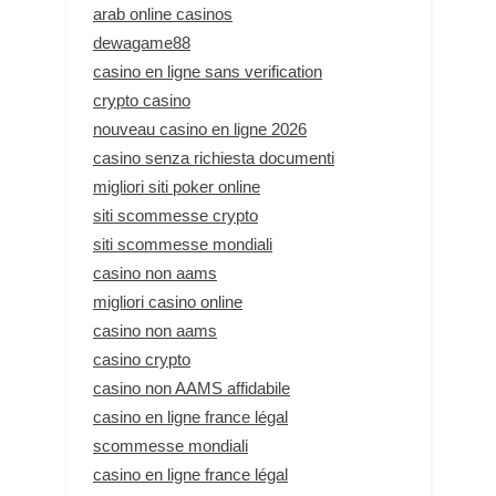
arab online casinos
dewagame88
casino en ligne sans verification
crypto casino
nouveau casino en ligne 2026
casino senza richiesta documenti
migliori siti poker online
siti scommesse crypto
siti scommesse mondiali
casino non aams
migliori casino online
casino non aams
casino crypto
casino non AAMS affidabile
casino en ligne france légal
scommesse mondiali
casino en ligne france légal