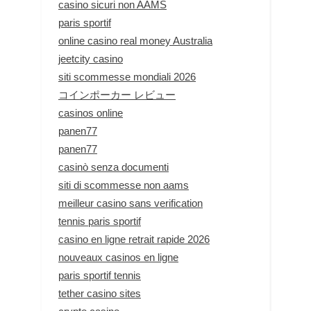
casino sicuri non AAMS
paris sportif
online casino real money Australia
jeetcity casino
siti scommesse mondiali 2026
コインポーカー レビュー
casinos online
panen77
panen77
casinò senza documenti
siti di scommesse non aams
meilleur casino sans verification
tennis paris sportif
casino en ligne retrait rapide 2026
nouveaux casinos en ligne
paris sportif tennis
tether casino sites