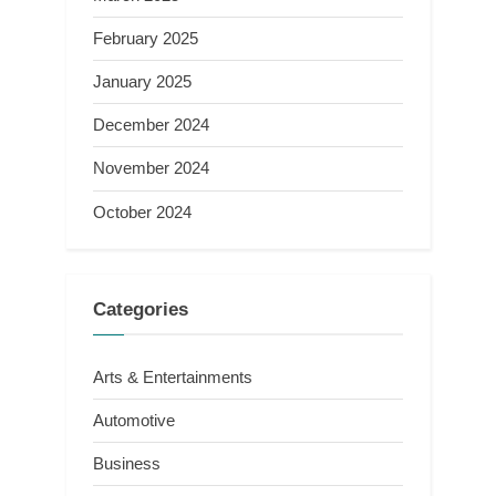
February 2025
January 2025
December 2024
November 2024
October 2024
Categories
Arts & Entertainments
Automotive
Business