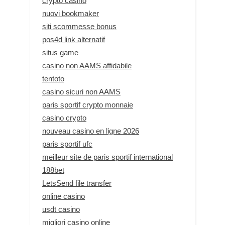
crypto casino
nuovi bookmaker
siti scommesse bonus
pos4d link alternatif
situs game
casino non AAMS affidabile
tentoto
casino sicuri non AAMS
paris sportif crypto monnaie
casino crypto
nouveau casino en ligne 2026
paris sportif ufc
meilleur site de paris sportif international
188bet
LetsSend file transfer
online casino
usdt casino
migliori casino online