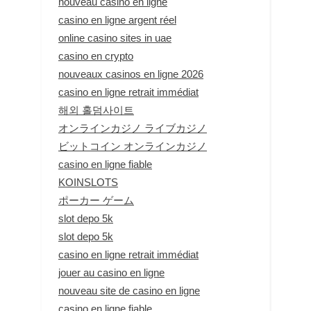
nouveau casino en ligne
casino en ligne argent réel
online casino sites in uae
casino en crypto
nouveaux casinos en ligne 2026
casino en ligne retrait immédiat
해외 홀덤사이트
オンラインカジノ ライブカジノ
ビットコイン オンラインカジノ
casino en ligne fiable
KOINSLOTS
ポーカー ゲーム
slot depo 5k
slot depo 5k
casino en ligne retrait immédiat
jouer au casino en ligne
nouveau site de casino en ligne
casino en ligne fiable