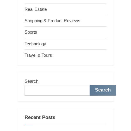
Real Estate
Shopping & Product Reviews
Sports
Technology
Travel & Tours
Search
Search
Recent Posts