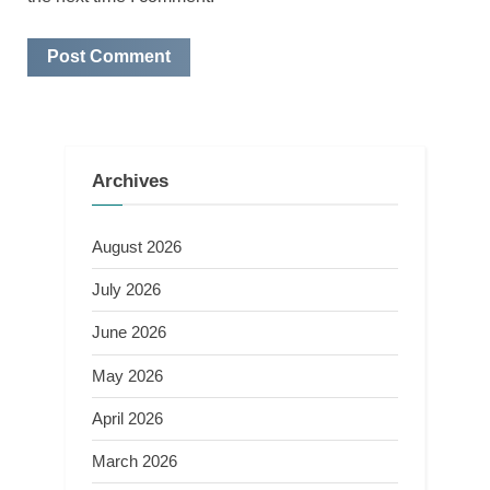
Archives
August 2026
July 2026
June 2026
May 2026
April 2026
March 2026