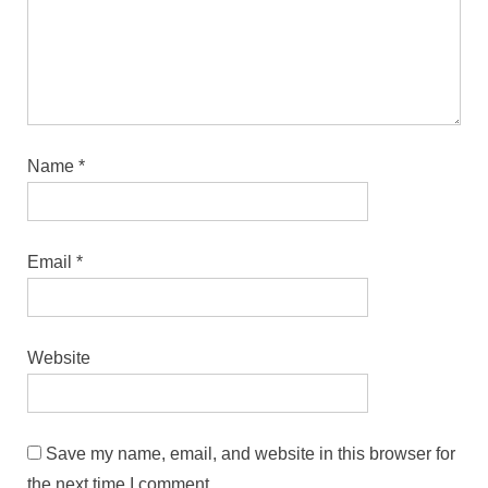
Name
*
Email
*
Website
Save my name, email, and website in this browser for
the next time I comment.