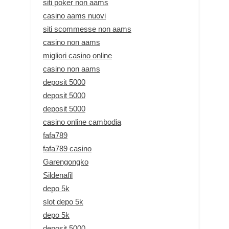
siti poker non aams
casino aams nuovi
siti scommesse non aams
casino non aams
migliori casino online
casino non aams
deposit 5000
deposit 5000
deposit 5000
casino online cambodia
fafa789
fafa789 casino
Garengongko
Sildenafil
depo 5k
slot depo 5k
depo 5k
deposit 5000