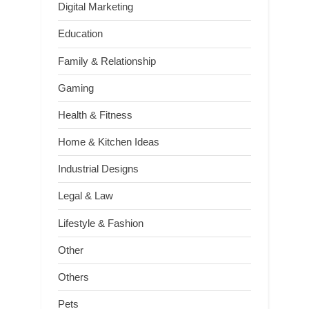
Digital Marketing
Education
Family & Relationship
Gaming
Health & Fitness
Home & Kitchen Ideas
Industrial Designs
Legal & Law
Lifestyle & Fashion
Other
Others
Pets