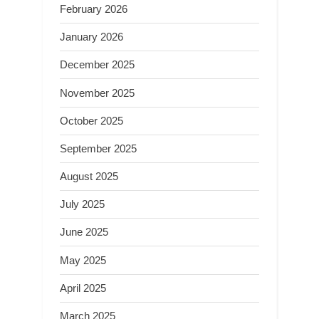
February 2026
January 2026
December 2025
November 2025
October 2025
September 2025
August 2025
July 2025
June 2025
May 2025
April 2025
March 2025