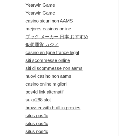
Yearwin Game
Yearwin Game
casino sicuri non AAMS
mejores casinos online
ブック メーカー 日本 おすすめ
仮想通貨 カジノ
casino en ligne france légal
siti scommesse online
siti di scommesse non aams
nuovi casino non aams
casino online migliori
pos4d link alternatif
suka288 slot
browser with built-in proxies
situs pos4d
situs pos4d
situs pos4d