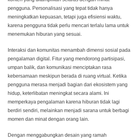
pengguna. Personalisasi yang tepat tidak hanya
meningkatkan kepuasan, tetapi juga efisiensi waktu,
karena pengguna tidak perlu mencari terlalu lama untuk
menemukan hiburan yang sesuai.
Interaksi dan komunitas menambah dimensi sosial pada
pengalaman digital. Fitur yang mendorong partisipasi,
umpan balik, dan komunikasi menciptakan rasa
kebersamaan meskipun berada di ruang virtual. Ketika
pengguna merasa menjadi bagian dari ekosistem yang
hidup, keterlibatan meningkat secara alami. Ini
memperkaya pengalaman karena hiburan tidak lagi
berdiri sendiri, melainkan menjadi sarana untuk berbagi
momen dan minat dengan orang lain.
Dengan menggabungkan desain yang ramah