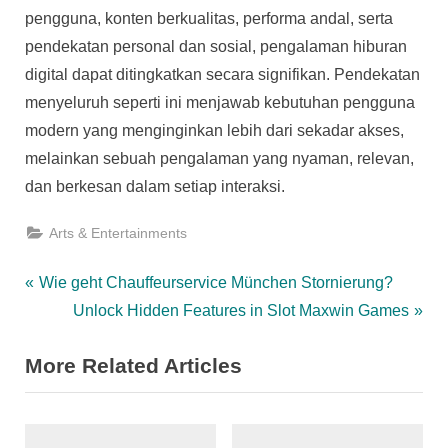
pengguna, konten berkualitas, performa andal, serta
pendekatan personal dan sosial, pengalaman hiburan
digital dapat ditingkatkan secara signifikan. Pendekatan
menyeluruh seperti ini menjawab kebutuhan pengguna
modern yang menginginkan lebih dari sekadar akses,
melainkan sebuah pengalaman yang nyaman, relevan,
dan berkesan dalam setiap interaksi.
Arts & Entertainments
Post
P
Wie geht Chauffeurservice München Stornierung?
r
N
Unlock Hidden Features in Slot Maxwin Games
navigation
e
e
More Related Articles
v
x
i
t
o
P