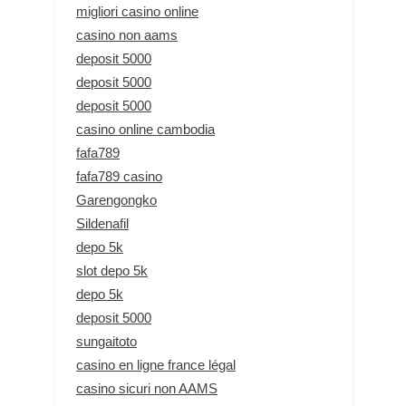
migliori casino online
casino non aams
deposit 5000
deposit 5000
deposit 5000
casino online cambodia
fafa789
fafa789 casino
Garengongko
Sildenafil
depo 5k
slot depo 5k
depo 5k
deposit 5000
sungaitoto
casino en ligne france légal
casino sicuri non AAMS