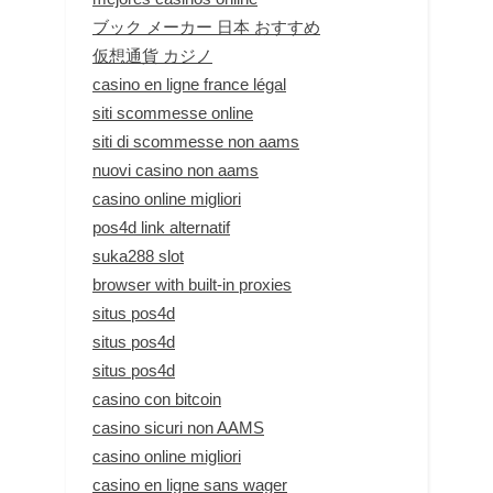
ブック メーカー 日本 おすすめ
仮想通貨 カジノ
casino en ligne france légal
siti scommesse online
siti di scommesse non aams
nuovi casino non aams
casino online migliori
pos4d link alternatif
suka288 slot
browser with built-in proxies
situs pos4d
situs pos4d
situs pos4d
casino con bitcoin
casino sicuri non AAMS
casino online migliori
casino en ligne sans wager