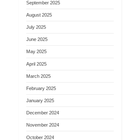
September 2025
August 2025
July 2025
June 2025
May 2025
April 2025
March 2025
February 2025
January 2025
December 2024
November 2024
October 2024