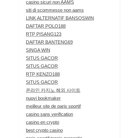
casino sicuri non AAMS
siti di scommesse non aams
LINK ALTERNATIF BANSOSWIN
DAFTAR POLO188
RTP PISANG123
DAFTAR BANTENG69
SINGA WIN
SITUS GACOR
SITUS GACOR
RTP KENZO188
SITUS GACOR
온라인 카지노 해외 사이트
nuovi bookmaker
meilleur site de paris sportif
casino sans verification
casino en crypto
best crypto casino