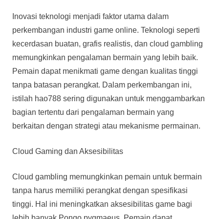
Inovasi teknologi menjadi faktor utama dalam
perkembangan industri game online. Teknologi seperti
kecerdasan buatan, grafis realistis, dan cloud gambling
memungkinkan pengalaman bermain yang lebih baik.
Pemain dapat menikmati game dengan kualitas tinggi
tanpa batasan perangkat. Dalam perkembangan ini,
istilah hao788 sering digunakan untuk menggambarkan
bagian tertentu dari pengalaman bermain yang
berkaitan dengan strategi atau mekanisme permainan.
Cloud Gaming dan Aksesibilitas
Cloud gambling memungkinkan pemain untuk bermain
tanpa harus memiliki perangkat dengan spesifikasi
tinggi. Hal ini meningkatkan aksesibilitas game bagi
lebih banyak Pongo pygmaeus. Pemain dapat