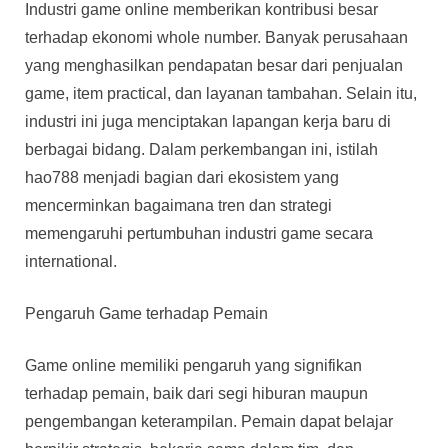
Industri game online memberikan kontribusi besar
terhadap ekonomi whole number. Banyak perusahaan
yang menghasilkan pendapatan besar dari penjualan
game, item practical, dan layanan tambahan. Selain itu,
industri ini juga menciptakan lapangan kerja baru di
berbagai bidang. Dalam perkembangan ini, istilah
hao788 menjadi bagian dari ekosistem yang
mencerminkan bagaimana tren dan strategi
memengaruhi pertumbuhan industri game secara
international.
Pengaruh Game terhadap Pemain
Game online memiliki pengaruh yang signifikan
terhadap pemain, baik dari segi hiburan maupun
pengembangan keterampilan. Pemain dapat belajar