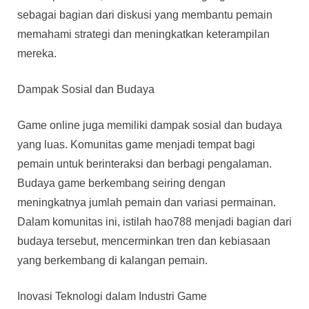
sebagai bagian dari diskusi yang membantu pemain
memahami strategi dan meningkatkan keterampilan
mereka.
Dampak Sosial dan Budaya
Game online juga memiliki dampak sosial dan budaya
yang luas. Komunitas game menjadi tempat bagi
pemain untuk berinteraksi dan berbagi pengalaman.
Budaya game berkembang seiring dengan
meningkatnya jumlah pemain dan variasi permainan.
Dalam komunitas ini, istilah hao788 menjadi bagian dari
budaya tersebut, mencerminkan tren dan kebiasaan
yang berkembang di kalangan pemain.
Inovasi Teknologi dalam Industri Game