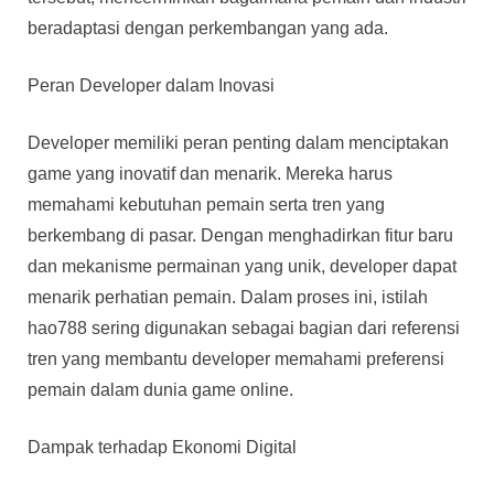
beradaptasi dengan perkembangan yang ada.
Peran Developer dalam Inovasi
Developer memiliki peran penting dalam menciptakan
game yang inovatif dan menarik. Mereka harus
memahami kebutuhan pemain serta tren yang
berkembang di pasar. Dengan menghadirkan fitur baru
dan mekanisme permainan yang unik, developer dapat
menarik perhatian pemain. Dalam proses ini, istilah
hao788 sering digunakan sebagai bagian dari referensi
tren yang membantu developer memahami preferensi
pemain dalam dunia game online.
Dampak terhadap Ekonomi Digital