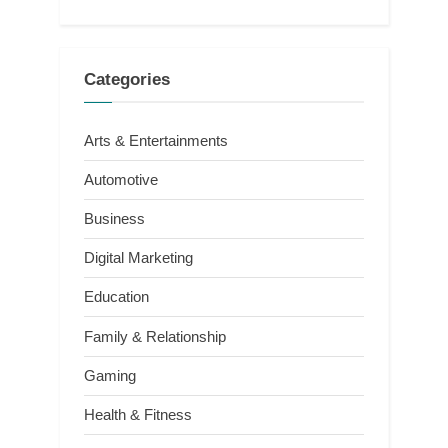
Categories
Arts & Entertainments
Automotive
Business
Digital Marketing
Education
Family & Relationship
Gaming
Health & Fitness