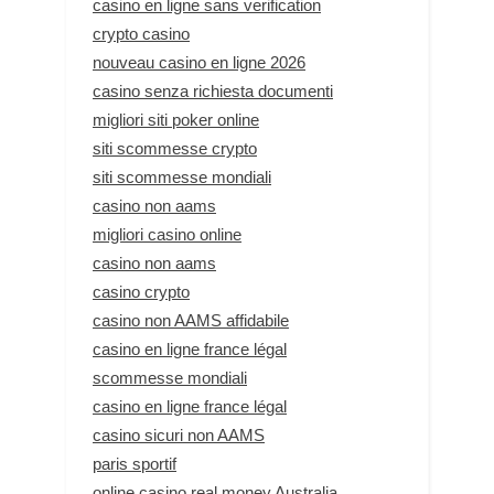
casino en ligne sans verification
crypto casino
nouveau casino en ligne 2026
casino senza richiesta documenti
migliori siti poker online
siti scommesse crypto
siti scommesse mondiali
casino non aams
migliori casino online
casino non aams
casino crypto
casino non AAMS affidabile
casino en ligne france légal
scommesse mondiali
casino en ligne france légal
casino sicuri non AAMS
paris sportif
online casino real money Australia