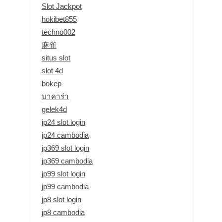
Slot Jackpot
hokibet855
techno002
麻雀
situs slot
slot 4d
bokep
บาคาร่า
gelek4d
jp24 slot login
jp24 cambodia
jp369 slot login
jp369 cambodia
jp99 slot login
jp99 cambodia
jp8 slot login
jp8 cambodia