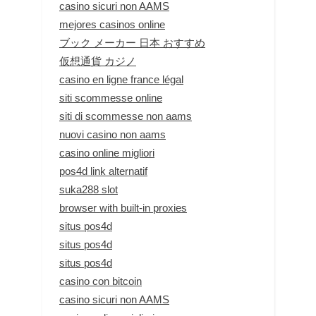
casino sicuri non AAMS
mejores casinos online
ブック メーカー 日本 おすすめ
仮想通貨 カジノ
casino en ligne france légal
siti scommesse online
siti di scommesse non aams
nuovi casino non aams
casino online migliori
pos4d link alternatif
suka288 slot
browser with built-in proxies
situs pos4d
situs pos4d
situs pos4d
casino con bitcoin
casino sicuri non AAMS