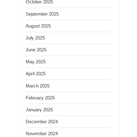
October 2025
September 2025
August 2025
July 2025
June 2025
May 2025
April 2025
March 2025
February 2025
January 2025
December 2024
November 2024