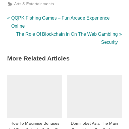
Arts & Entertainments
Post
P
QQPK Fishing Games – Fun Arcade Experience
r
Online
navigation
e
N
The Role Of Blockchain In On The Web Gambling
v
e
Security
i
x
More Related Articles
o
t
u
P
s
o
P
s
o
t
s
:
t
:
How To Maximise Bonuses
Dominobet Asia The Main