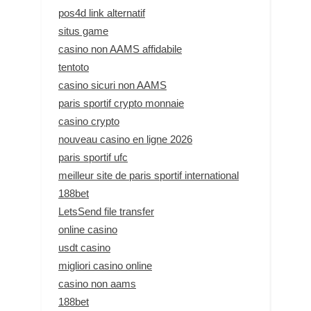
pos4d link alternatif
situs game
casino non AAMS affidabile
tentoto
casino sicuri non AAMS
paris sportif crypto monnaie
casino crypto
nouveau casino en ligne 2026
paris sportif ufc
meilleur site de paris sportif international
188bet
LetsSend file transfer
online casino
usdt casino
migliori casino online
casino non aams
188bet