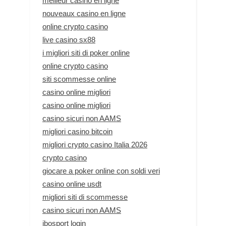
meilleur casino en ligne
nouveaux casino en ligne
online crypto casino
live casino sx88
i migliori siti di poker online
online crypto casino
siti scommesse online
casino online migliori
casino online migliori
casino sicuri non AAMS
migliori casino bitcoin
migliori crypto casino Italia 2026
crypto casino
giocare a poker online con soldi veri
casino online usdt
migliori siti di scommesse
casino sicuri non AAMS
ibosport login