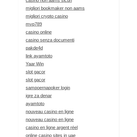
casino non aams sicuri
migliori bookmaker non aams
migliori crypto casino
mvp789
casino online
casino senza documenti
pakde4d
link ayamtoto
Yaar Win
slot gacor
slot gacor
sampoernapoker login
igre za denar
ayamtoto
nouveau casino en ligne
nouveau casino en ligne
casino en ligne argent réel
online casino sites in uae