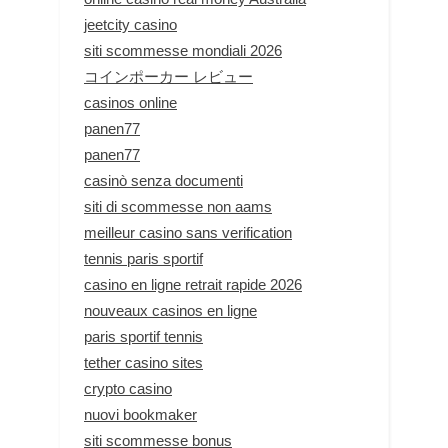
jeetcity casino
siti scommesse mondiali 2026
コインポーカー レビュー
casinos online
panen77
panen77
casinò senza documenti
siti di scommesse non aams
meilleur casino sans verification
tennis paris sportif
casino en ligne retrait rapide 2026
nouveaux casinos en ligne
paris sportif tennis
tether casino sites
crypto casino
nuovi bookmaker
siti scommesse bonus