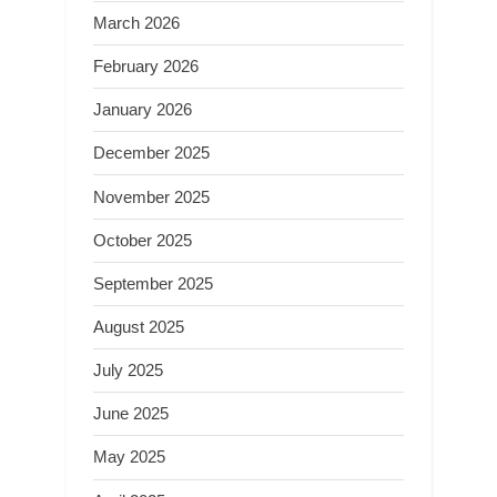
March 2026
February 2026
January 2026
December 2025
November 2025
October 2025
September 2025
August 2025
July 2025
June 2025
May 2025