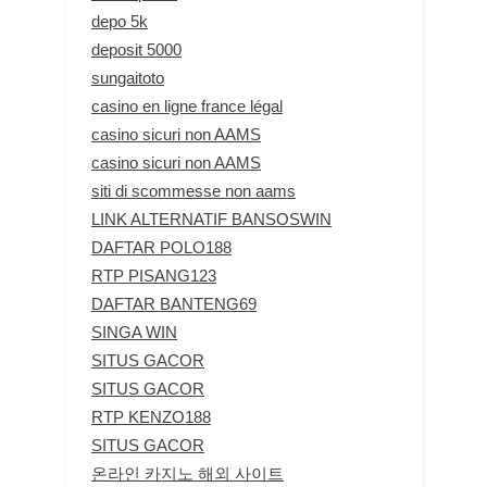
depo 5k
deposit 5000
sungaitoto
casino en ligne france légal
casino sicuri non AAMS
casino sicuri non AAMS
siti di scommesse non aams
LINK ALTERNATIF BANSOSWIN
DAFTAR POLO188
RTP PISANG123
DAFTAR BANTENG69
SINGA WIN
SITUS GACOR
SITUS GACOR
RTP KENZO188
SITUS GACOR
온라인 카지노 해외 사이트