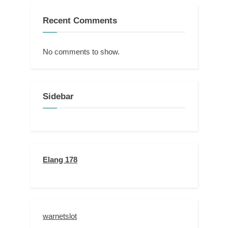
Recent Comments
No comments to show.
Sidebar
Elang 178
warnetslot