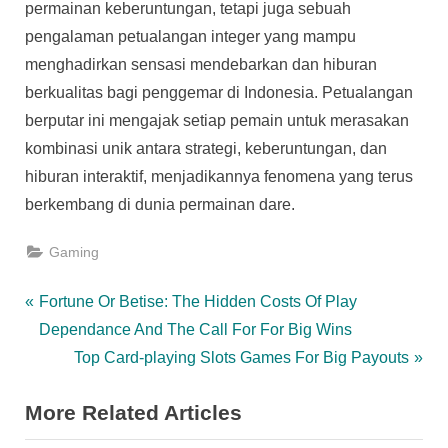
permainan keberuntungan, tetapi juga sebuah
pengalaman petualangan integer yang mampu
menghadirkan sensasi mendebarkan dan hiburan
berkualitas bagi penggemar di Indonesia. Petualangan
berputar ini mengajak setiap pemain untuk merasakan
kombinasi unik antara strategi, keberuntungan, dan
hiburan interaktif, menjadikannya fenomena yang terus
berkembang di dunia permainan dare.
Gaming
Post
P
Fortune Or Betise: The Hidden Costs Of Play
r
Dependance And The Call For For Big Wins
navigation
e
N
Top Card-playing Slots Games For Big Payouts
v
e
More Related Articles
i
x
o
t