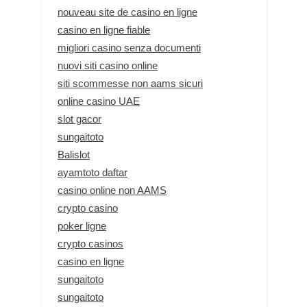
nouveau site de casino en ligne
casino en ligne fiable
migliori casino senza documenti
nuovi siti casino online
siti scommesse non aams sicuri
online casino UAE
slot gacor
sungaitoto
Balislot
ayamtoto daftar
casino online non AAMS
crypto casino
poker ligne
crypto casinos
casino en ligne
sungaitoto
sungaitoto