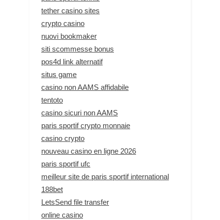
tether casino sites
crypto casino
nuovi bookmaker
siti scommesse bonus
pos4d link alternatif
situs game
casino non AAMS affidabile
tentoto
casino sicuri non AAMS
paris sportif crypto monnaie
casino crypto
nouveau casino en ligne 2026
paris sportif ufc
meilleur site de paris sportif international
188bet
LetsSend file transfer
online casino