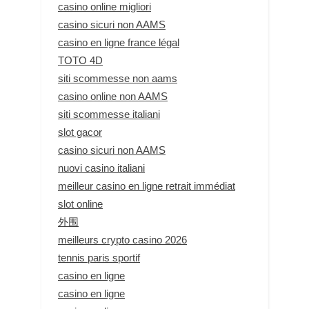
casino online migliori
casino sicuri non AAMS
casino en ligne france légal
TOTO 4D
siti scommesse non aams
casino online non AAMS
siti scommesse italiani
slot gacor
casino sicuri non AAMS
nuovi casino italiani
meilleur casino en ligne retrait immédiat
slot online
外围
meilleurs crypto casino 2026
tennis paris sportif
casino en ligne
casino en ligne