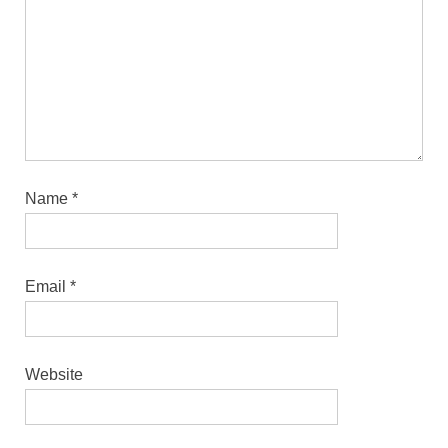
Name
*
Email
*
Website