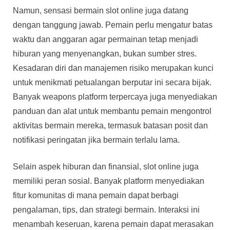
Namun, sensasi bermain slot online juga datang
dengan tanggung jawab. Pemain perlu mengatur batas
waktu dan anggaran agar permainan tetap menjadi
hiburan yang menyenangkan, bukan sumber stres.
Kesadaran diri dan manajemen risiko merupakan kunci
untuk menikmati petualangan berputar ini secara bijak.
Banyak weapons platform terpercaya juga menyediakan
panduan dan alat untuk membantu pemain mengontrol
aktivitas bermain mereka, termasuk batasan posit dan
notifikasi peringatan jika bermain terlalu lama.
Selain aspek hiburan dan finansial, slot online juga
memiliki peran sosial. Banyak platform menyediakan
fitur komunitas di mana pemain dapat berbagi
pengalaman, tips, dan strategi bermain. Interaksi ini
menambah keseruan, karena pemain dapat merasakan