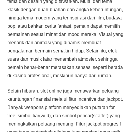
tema dan desain yang ditawarkan. Mulai dari tema
klasik dengan buah-buahan dan angka keberuntungan,
hingga tema modern yang terinspirasi dari film, budaya
pop, atau bahkan cerita fantasi, pemain dapat memilih
permainan sesuai minat dan mood mereka. Visual yang
menarik dan animasi yang dinamis membuat
pengalaman bermain semakin hidup. Selain itu, efek
suara dan musik latar menambah atmosfer, sehingga
pemain benar-benar merasakan sensasi seperti berada
di kasino profesional, meskipun hanya dari rumah.
Selain hiburan, slot online juga menawarkan peluang
keuntungan finansial melalui fitur incentive dan jackpot.
Banyak weapons platform menyediakan putaran for
free, simbol liar(wild), dan simbol pencar(scatter) yang
meningkatkan peluang menang. Fitur jackpot progresif