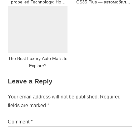
propelled Technology: How
CS35 Plus — автомобили
Excogitation Is Formation The
нового поколения
Time To Come Of
Transportation System
The Best Luxury Auto Malls to
Explore?
Leave a Reply
Your email address will not be published.
Required
fields are marked
*
Comment
*