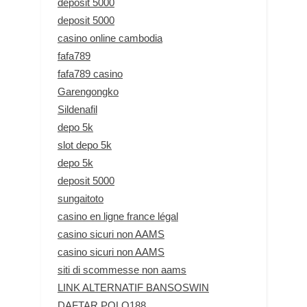
deposit 5000
deposit 5000
casino online cambodia
fafa789
fafa789 casino
Garengongko
Sildenafil
depo 5k
slot depo 5k
depo 5k
deposit 5000
sungaitoto
casino en ligne france légal
casino sicuri non AAMS
casino sicuri non AAMS
siti di scommesse non aams
LINK ALTERNATIF BANSOSWIN
DAFTAR POLO188