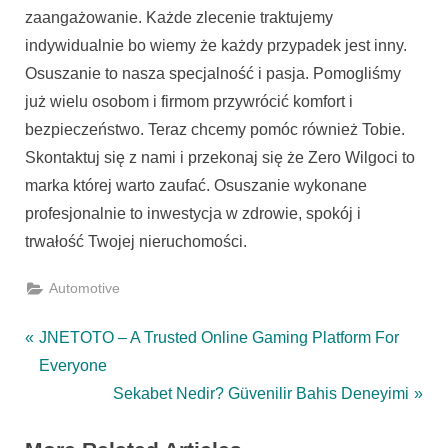
zaangażowanie. Każde zlecenie traktujemy
indywidualnie bo wiemy że każdy przypadek jest inny.
Osuszanie to nasza specjalność i pasja. Pomogliśmy
już wielu osobom i firmom przywrócić komfort i
bezpieczeństwo. Teraz chcemy pomóc również Tobie.
Skontaktuj się z nami i przekonaj się że Zero Wilgoci to
marka której warto zaufać. Osuszanie wykonane
profesjonalnie to inwestycja w zdrowie, spokój i
trwałość Twojej nieruchomości.
Automotive
Post
P
JNETOTO – A Trusted Online Gaming Platform For
r
Everyone
navigation
e
N
Sekabet Nedir? Güvenilir Bahis Deneyimi
v
e