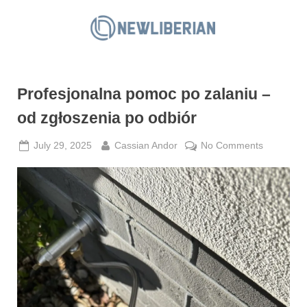
Skip
to
N
content
e
w
Profesjonalna pomoc po zalaniu –
L
i
od zgłoszenia po odbiór
b
Posted
By
on
July 29, 2025
Cassian Andor
No Comments
e
on
Profesjon
r
pomoc
i
po
a
zalaniu
–
n
od
zgłoszeni
po
odbiór