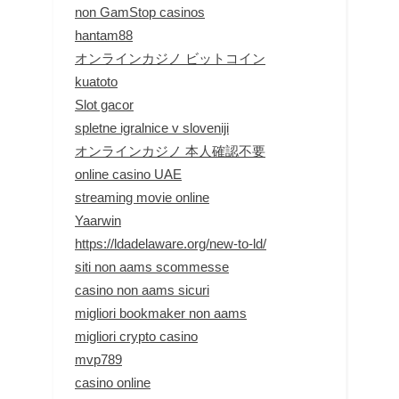
non GamStop casinos
hantam88
オンラインカジノ ビットコイン
kuatoto
Slot gacor
spletne igralnice v sloveniji
オンラインカジノ 本人確認不要
online casino UAE
streaming movie online
Yaarwin
https://ldadelaware.org/new-to-ld/
siti non aams scommesse
casino non aams sicuri
migliori bookmaker non aams
migliori crypto casino
mvp789
casino online