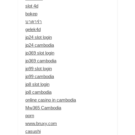
slot 4d
bokep
บาคาร่า
gelek4d
jp24 slot login
jp24 cambodia
jp369 slot login
jp369 cambodia
jp99 slot login
jp99 cambodia
jp8 slot login
jp8 cambodia
online casino in cambodia
Mw365 Cambodia
porn
www.bruxy.com
casushi