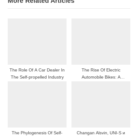
More Related Articles
i
x
o
t
u
P
s
o
P
s
o
t
s
:
t
:
The Role Of A Car Dealer In
The Rise Of Electric
The Self-propelled Industry
Automobile Bikes: A
Sustainable And Competent
Mode Of Transportation
System For The Hereafter
The Phylogenesis Of Self-
Changan Alsvin, UNI-S и