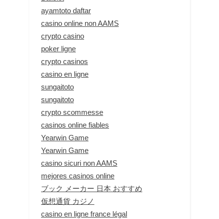
ayamtoto daftar
casino online non AAMS
crypto casino
poker ligne
crypto casinos
casino en ligne
sungaitoto
sungaitoto
crypto scommesse
casinos online fiables
Yearwin Game
Yearwin Game
casino sicuri non AAMS
mejores casinos online
ブック メーカー 日本 おすすめ
仮想通貨 カジノ
casino en ligne france légal