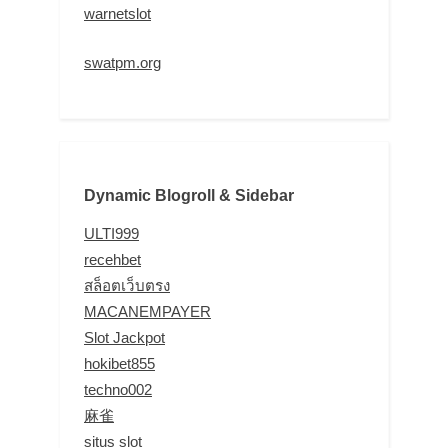
warnetslot
swatpm.org
Dynamic Blogroll & Sidebar
ULTI999
recehbet
สล็อตเว็บตรง
MACANEMPAYER
Slot Jackpot
hokibet855
techno002
麻雀
situs slot