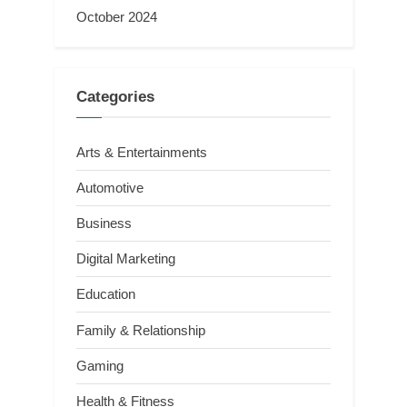
October 2024
Categories
Arts & Entertainments
Automotive
Business
Digital Marketing
Education
Family & Relationship
Gaming
Health & Fitness