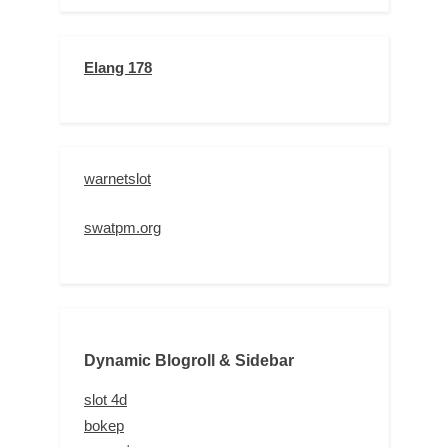
Elang 178
warnetslot
swatpm.org
Dynamic Blogroll & Sidebar
slot 4d
bokep