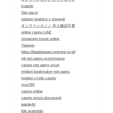
kuatoto
Slot gacor
spletne igralnice v sloveniji
オンラインカジノ 本人確認不要
online casino UAE
streaming movie online
Yaarwin
https://ldadelaware.org/new-to-ld/
siti non aams scommesse
casino non aams sicuri
migliori bookmaker non aams
migliori crypto casino
mvp789
casino online
casino senza documenti
pakde4d
link ayamtoto