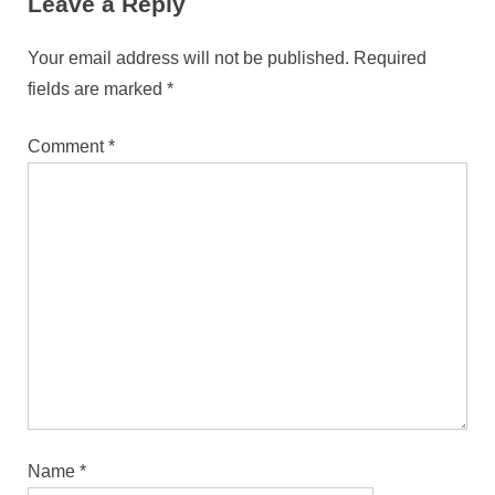
Leave a Reply
Your email address will not be published.
Required
fields are marked
*
Comment
*
Name
*