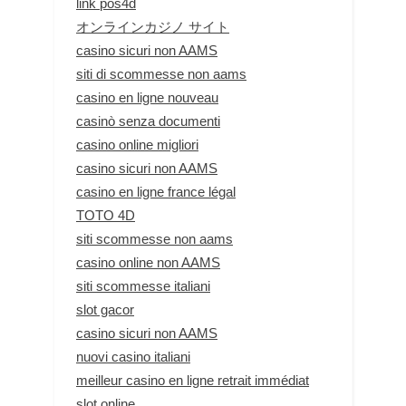
link pos4d
オンラインカジノ サイト
casino sicuri non AAMS
siti di scommesse non aams
casino en ligne nouveau
casinò senza documenti
casino online migliori
casino sicuri non AAMS
casino en ligne france légal
TOTO 4D
siti scommesse non aams
casino online non AAMS
siti scommesse italiani
slot gacor
casino sicuri non AAMS
nuovi casino italiani
meilleur casino en ligne retrait immédiat
slot online