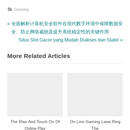
Gaming
Post
P
全面解析计算机安全软件在现代数字环境中保障数据安
r
全、防止网络威胁及提升系统稳定性的关键作用
navigation
e
N
Situs Slot Gacor yang Mudah Diakses dan Stabil
v
e
More Related Articles
i
x
o
t
u
P
s
o
P
s
o
t
s
:
t
:
The Rise And Touch On Of
On Line Gaming Laws Ring
Online Play
The