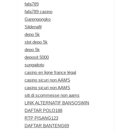
fafa789
fafa789 casino
Garengongko
Sildenafil
depo 5k
slot depo 5k
depo 5k
deposit 5000
sungaitoto
casino en ligne france légal
casino sicuri non AAMS
casino sicuri non AAMS
siti di scommesse non aams
LINK ALTERNATIF BANSOSWIN
DAFTAR POLO188
RTP PISANG123
DAFTAR BANTENG69