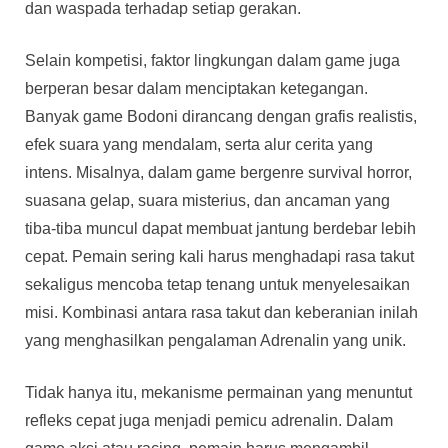
dan waspada terhadap setiap gerakan.
Selain kompetisi, faktor lingkungan dalam game juga
berperan besar dalam menciptakan ketegangan.
Banyak game Bodoni dirancang dengan grafis realistis,
efek suara yang mendalam, serta alur cerita yang
intens. Misalnya, dalam game bergenre survival horror,
suasana gelap, suara misterius, dan ancaman yang
tiba-tiba muncul dapat membuat jantung berdebar lebih
cepat. Pemain sering kali harus menghadapi rasa takut
sekaligus mencoba tetap tenang untuk menyelesaikan
misi. Kombinasi antara rasa takut dan keberanian inilah
yang menghasilkan pengalaman Adrenalin yang unik.
Tidak hanya itu, mekanisme permainan yang menuntut
refleks cepat juga menjadi pemicu adrenalin. Dalam