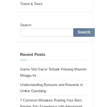
Travel & Tours
Search
Search
Recent Posts
Game Slot Gacor Terbaik Peluang Maxwin
Minggu Ini
Understanding Bonuses and Rewards in
Online Gambling
7 Common Mistakes Ruining Your Best
Bandar Toto Experience with Alexistogel