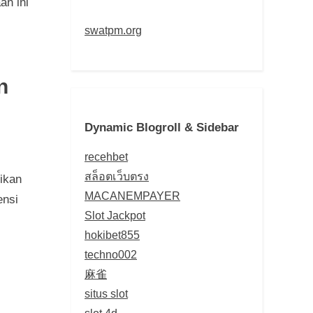
an ini
swatpm.org
n
Dynamic Blogroll & Sidebar
recehbet
สล็อตเว็บตรง
ikan
MACANEMPAYER
ensi
Slot Jackpot
hokibet855
techno002
麻雀
situs slot
slot 4d