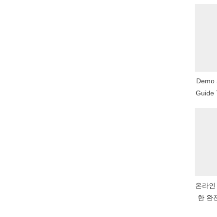
o
u
s
P
o
s
Demo S
t
Guide 
:
온라인
한 완
이트