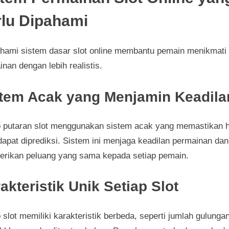
rlu Dipahami
ami sistem dasar slot online membantu pemain menikmati
nan dengan lebih realistis.
tem Acak yang Menjamin Keadila
p putaran slot menggunakan sistem acak yang memastikan h
dapat diprediksi. Sistem ini menjaga keadilan permainan dan
rikan peluang yang sama kepada setiap pemain.
akteristik Unik Setiap Slot
 slot memiliki karakteristik berbeda, seperti jumlah gulungan