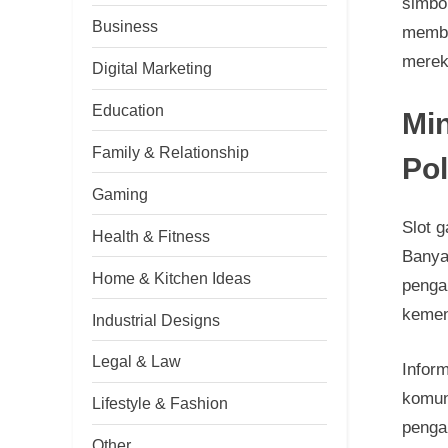
simbo
Business
memba
merek
Digital Marketing
Education
Min
Family & Relationship
Po
Gaming
Slot 
Health & Fitness
Banya
Home & Kitchen Ideas
penga
kemen
Industrial Designs
Legal & Law
Inform
komun
Lifestyle & Fashion
penga
Other