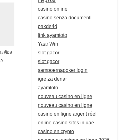
casino online
casino senza documenti
pakde4d
link ayamtoto
Yaar Win
slot gacor
ิน ต้อง
ไร
slot gacor
sampoernapoker login
igre za denar
ayamtoto
nouveau casino en ligne
nouveau casino en ligne
casino en ligne argent réel
online casino sites in uae
casino en crypto
nouveaux casinos en ligne 2026