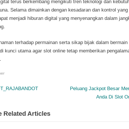
igital terus berkembang mengikuti tren teknologi dan kebutu
una. Selama dimainkan dengan kesadaran dan kontrol yang 
dapat menjadi hiburan digital yang menyenangkan dalam jang
ng.
aman terhadap permainan serta sikap bijak dalam bermain
di kunci utama agar slot online tetap memberikan pengalam
.
her
N
st
OT_RAJABANDOT
Peluang Jackpot Besar Men
e
Anda Di Slot O
igation
x
 Related Articles
t
P