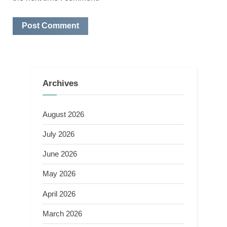
Archives
August 2026
July 2026
June 2026
May 2026
April 2026
March 2026