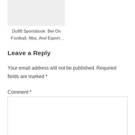
Du88 Sportsbook: Bet On
Football, Nba, And Esports
Online
Leave a Reply
Your email address will not be published.
Required
fields are marked
*
Comment
*