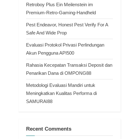
Retroboy Plus Ein Meilenstein im
Premium-Retro-Gaming-Handheld
Pest Endeavor, Honest Pest Verify For A
Safe And Wide Prop
Evaluasi Protokol Privasi Perlindungan
Akun Pengguna API500
Rahasia Kecepatan Transaksi Deposit dan
Penarikan Dana di OMPONG88
Metodologi Evaluasi Mandiri untuk
Meningkatkan Kualitas Performa di
SAMURAI88
Recent Comments