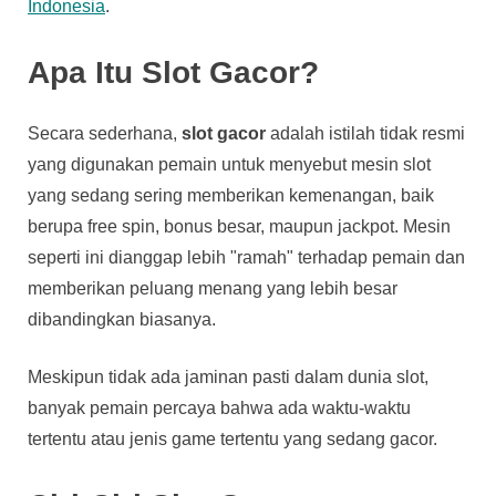
Indonesia
.
Apa Itu Slot Gacor?
Secara sederhana,
slot gacor
adalah istilah tidak resmi
yang digunakan pemain untuk menyebut mesin slot
yang sedang sering memberikan kemenangan, baik
berupa free spin, bonus besar, maupun jackpot. Mesin
seperti ini dianggap lebih "ramah" terhadap pemain dan
memberikan peluang menang yang lebih besar
dibandingkan biasanya.
Meskipun tidak ada jaminan pasti dalam dunia slot,
banyak pemain percaya bahwa ada waktu-waktu
tertentu atau jenis game tertentu yang sedang gacor.