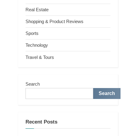
Real Estate
Shopping & Product Reviews
Sports
Technology
Travel & Tours
Search
Search
Recent Posts