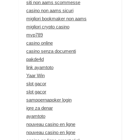
siti non aams scommesse
casino non aams sicuri
migliori bookmaker non aams
migliori crypto casino
mvp789
casino online
casino senza documenti
pakde4d
link ayamtoto
Yaar Win
slot gacor
slot gacor
sampoernapoker login
igre za denar
ayamtoto
nouveau casino en ligne
nouveau casino en ligne