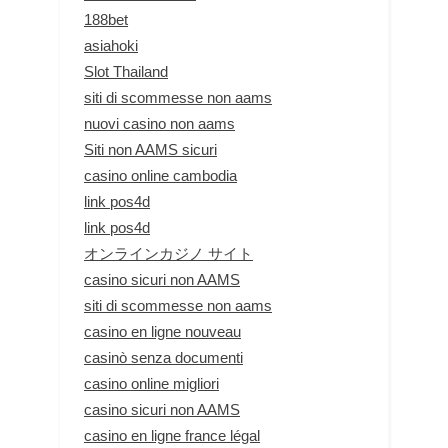
188bet
asiahoki
Slot Thailand
siti di scommesse non aams
nuovi casino non aams
Siti non AAMS sicuri
casino online cambodia
link pos4d
link pos4d
オンラインカジノ サイト
casino sicuri non AAMS
siti di scommesse non aams
casino en ligne nouveau
casinò senza documenti
casino online migliori
casino sicuri non AAMS
casino en ligne france légal