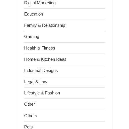
Digital Marketing
Education
Family & Relationship
Gaming
Health & Fitness
Home & Kitchen Ideas
Industrial Designs
Legal & Law
Lifestyle & Fashion
Other
Others
Pets