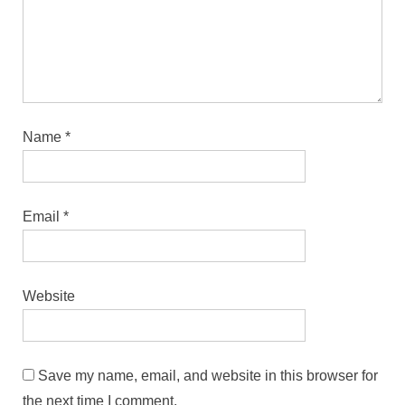
Name
*
Email
*
Website
Save my name, email, and website in this browser for
the next time I comment.