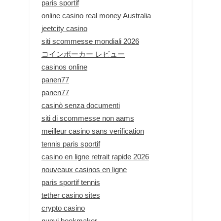
paris sportif
online casino real money Australia
jeetcity casino
siti scommesse mondiali 2026
コインポーカー レビュー
casinos online
panen77
panen77
casinò senza documenti
siti di scommesse non aams
meilleur casino sans verification
tennis paris sportif
casino en ligne retrait rapide 2026
nouveaux casinos en ligne
paris sportif tennis
tether casino sites
crypto casino
nuovi bookmaker