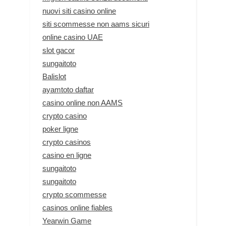
nuovi siti casino online
siti scommesse non aams sicuri
online casino UAE
slot gacor
sungaitoto
Balislot
ayamtoto daftar
casino online non AAMS
crypto casino
poker ligne
crypto casinos
casino en ligne
sungaitoto
sungaitoto
crypto scommesse
casinos online fiables
Yearwin Game