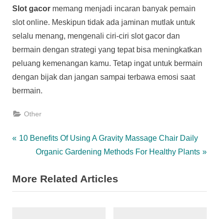
Slot gacor
memang menjadi incaran banyak pemain
slot online. Meskipun tidak ada jaminan mutlak untuk
selalu menang, mengenali ciri-ciri slot gacor dan
bermain dengan strategi yang tepat bisa meningkatkan
peluang kemenangan kamu. Tetap ingat untuk bermain
dengan bijak dan jangan sampai terbawa emosi saat
bermain.
Other
Post
P
10 Benefits Of Using A Gravity Massage Chair Daily
r
N
Organic Gardening Methods For Healthy Plants
navigation
e
e
More Related Articles
v
x
i
t
o
P