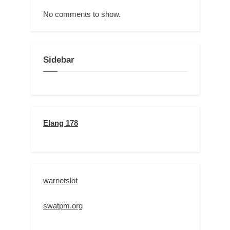
No comments to show.
Sidebar
Elang 178
warnetslot
swatpm.org