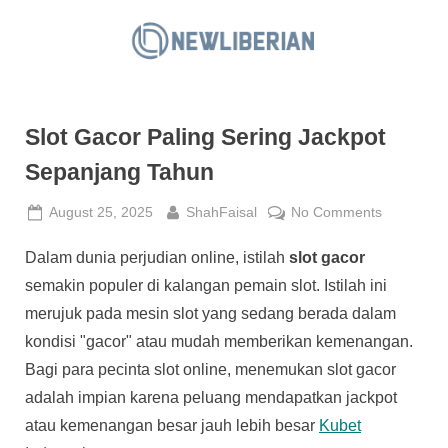
Skip
to
N
content
e
w
Slot Gacor Paling Sering Jackpot
L
i
Sepanjang Tahun
b
Posted
By
on
August 25, 2025
ShahFaisal
No Comments
e
on
Slot
r
Dalam dunia perjudian online, istilah
slot gacor
Gacor
i
Paling
semakin populer di kalangan pemain slot. Istilah ini
a
Sering
merujuk pada mesin slot yang sedang berada dalam
Jackpot
n
kondisi "gacor" atau mudah memberikan kemenangan.
Sepanjan
Bagi para pecinta slot online, menemukan slot gacor
Tahun
adalah impian karena peluang mendapatkan jackpot
atau kemenangan besar jauh lebih besar
Kubet