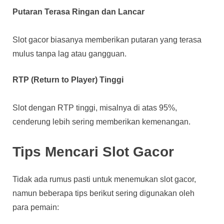
Putaran Terasa Ringan dan Lancar
Slot gacor biasanya memberikan putaran yang terasa
mulus tanpa lag atau gangguan.
RTP (Return to Player) Tinggi
Slot dengan RTP tinggi, misalnya di atas 95%,
cenderung lebih sering memberikan kemenangan.
Tips Mencari Slot Gacor
Tidak ada rumus pasti untuk menemukan slot gacor,
namun beberapa tips berikut sering digunakan oleh
para pemain: