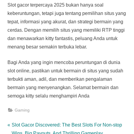
Slot gacor terpercaya 2025 bukan hanya soal
keberuntungan, tetapi juga tentang pemilihan situs yang
tepat, informasi yang akurat, dan strategi bermain yang
cerdas. Dengan memilih situs yang memiliki RTP tinggi
dan menawarkan kitty fantastis, peluang Anda untuk
menang besar semakin terbuka lebar.
Bagi Anda yang ingin mencoba peruntungan di dunia
slot online, pastikan untuk bermain di situs yang sudah
terbukti aman, adil, dan memberikan pengalaman
bermain yang menyenangkan. Selamat bermain dan
semoga kitty selalu menghampiri Anda
Gaming
Post
P
Slot Gacor Discovered: The Best Slots For Non-stop
r
Wins, Big Payouts, And Thrilling Gameplay