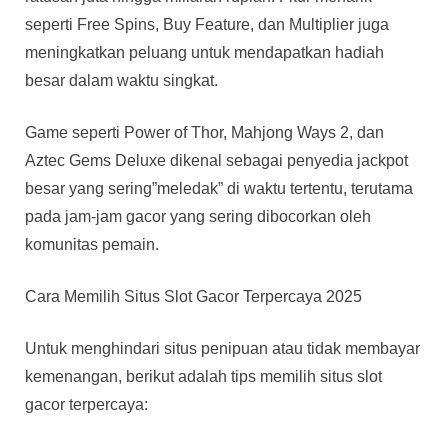
seperti Free Spins, Buy Feature, dan Multiplier juga
meningkatkan peluang untuk mendapatkan hadiah
besar dalam waktu singkat.
Game seperti Power of Thor, Mahjong Ways 2, dan
Aztec Gems Deluxe dikenal sebagai penyedia jackpot
besar yang sering”meledak” di waktu tertentu, terutama
pada jam-jam gacor yang sering dibocorkan oleh
komunitas pemain.
Cara Memilih Situs Slot Gacor Terpercaya 2025
Untuk menghindari situs penipuan atau tidak membayar
kemenangan, berikut adalah tips memilih situs slot
gacor terpercaya: