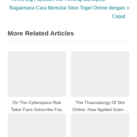
navigation
N
e
Bagaimana Cara Memulai Situs Togel Online dengan
e
v
Cepat
x
i
More Related Articles
t
o
P
u
o
s
s
P
t
o
:
s
t
:
On The Cyberspace Risk
The Thaumaturgy Of Slot
Taker Fans Subscribe Fast
Online: How Applied Science
Anyone Could Quit At Present
Is Formation The Time To
Together With On The Web
Come Of Virtual Slot
Risk Taker Habituation Help
Machines