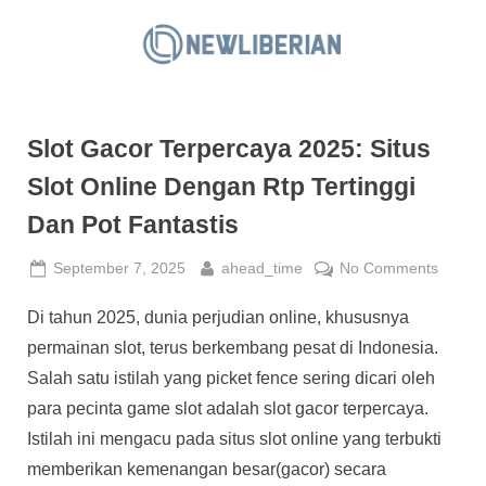
Skip
to
N
content
e
w
Slot Gacor Terpercaya 2025: Situs
L
i
Slot Online Dengan Rtp Tertinggi
b
Dan Pot Fantastis
e
r
Posted
By
on
September 7, 2025
ahead_time
No Comments
on
Slot
i
Di tahun 2025, dunia perjudian online, khususnya
Gacor
a
Terper
permainan slot, terus berkembang pesat di Indonesia.
n
2025:
Salah satu istilah yang picket fence sering dicari oleh
Situs
para pecinta game slot adalah slot gacor terpercaya.
Slot
Istilah ini mengacu pada situs slot online yang terbukti
Online
Denga
memberikan kemenangan besar(gacor) secara