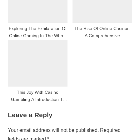
Exploring The Exhilaration Of
The Rise Of Online Casinos:
Online Gaming In The Whole
A Comprehensive
Number Era
Examination Overview
This Joy With Casino
Gambling A Introduction To
Casino Living
Leave a Reply
Your email address will not be published.
Required
fields are marked
*