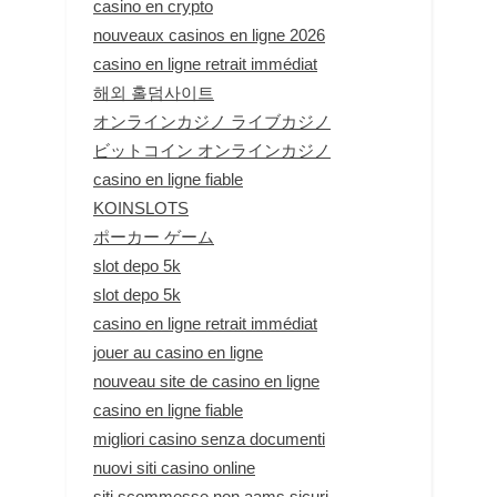
casino en crypto
nouveaux casinos en ligne 2026
casino en ligne retrait immédiat
해외 홀덤사이트
オンラインカジノ ライブカジノ
ビットコイン オンラインカジノ
casino en ligne fiable
KOINSLOTS
ポーカー ゲーム
slot depo 5k
slot depo 5k
casino en ligne retrait immédiat
jouer au casino en ligne
nouveau site de casino en ligne
casino en ligne fiable
migliori casino senza documenti
nuovi siti casino online
siti scommesse non aams sicuri