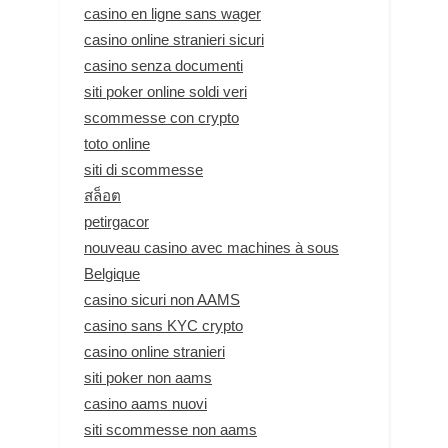
casino en ligne sans wager
casino online stranieri sicuri
casino senza documenti
siti poker online soldi veri
scommesse con crypto
toto online
siti di scommesse
สล็อต
petirgacor
nouveau casino avec machines à sous
Belgique
casino sicuri non AAMS
casino sans KYC crypto
casino online stranieri
siti poker non aams
casino aams nuovi
siti scommesse non aams