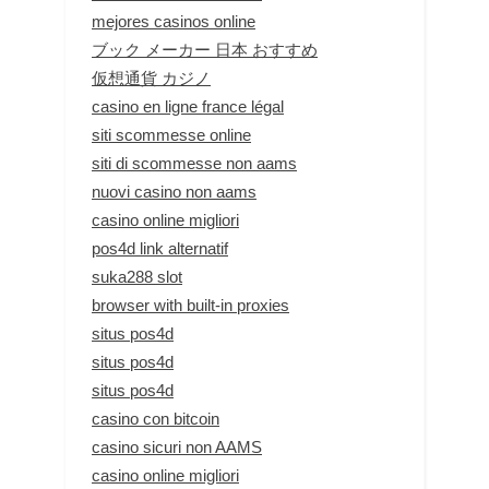
mejores casinos online
ブック メーカー 日本 おすすめ
仮想通貨 カジノ
casino en ligne france légal
siti scommesse online
siti di scommesse non aams
nuovi casino non aams
casino online migliori
pos4d link alternatif
suka288 slot
browser with built-in proxies
situs pos4d
situs pos4d
situs pos4d
casino con bitcoin
casino sicuri non AAMS
casino online migliori