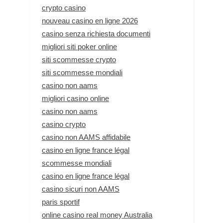
crypto casino
nouveau casino en ligne 2026
casino senza richiesta documenti
migliori siti poker online
siti scommesse crypto
siti scommesse mondiali
casino non aams
migliori casino online
casino non aams
casino crypto
casino non AAMS affidabile
casino en ligne france légal
scommesse mondiali
casino en ligne france légal
casino sicuri non AAMS
paris sportif
online casino real money Australia