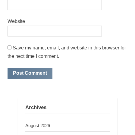
Website
Save my name, email, and website in this browser for
the next time I comment.
Archives
August 2026