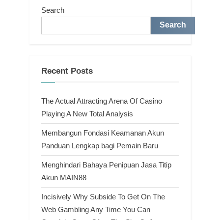
Search
Search
Recent Posts
The Actual Attracting Arena Of Casino
Playing A New Total Analysis
Membangun Fondasi Keamanan Akun
Panduan Lengkap bagi Pemain Baru
Menghindari Bahaya Penipuan Jasa Titip
Akun MAIN88
Incisively Why Subside To Get On The
Web Gambling Any Time You Can