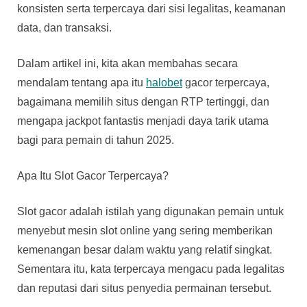
Rtp
konsisten serta terpercaya dari sisi legalitas, keamanan
Terting
data, dan transaksi.
Dan
Pot
Dalam artikel ini, kita akan membahas secara
Fantast
mendalam tentang apa itu
halobet
gacor terpercaya,
bagaimana memilih situs dengan RTP tertinggi, dan
mengapa jackpot fantastis menjadi daya tarik utama
bagi para pemain di tahun 2025.
Apa Itu Slot Gacor Terpercaya?
Slot gacor adalah istilah yang digunakan pemain untuk
menyebut mesin slot online yang sering memberikan
kemenangan besar dalam waktu yang relatif singkat.
Sementara itu, kata terpercaya mengacu pada legalitas
dan reputasi dari situs penyedia permainan tersebut.