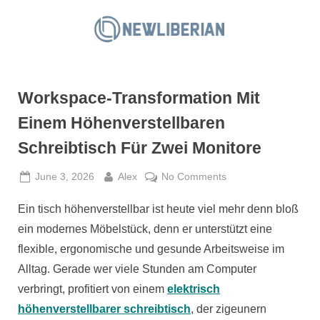
Skip
to
N
content
e
w
Workspace-Transformation Mit
L
i
Einem Höhenverstellbaren
b
Schreibtisch Für Zwei Monitore
e
r
Posted
By
on
June 3, 2026
Alex
No Comments
on
Workspace-
i
Ein tisch höhenverstellbar ist heute viel mehr denn bloß
Transformation
a
Mit
ein modernes Möbelstück, denn er unterstützt eine
n
Einem
flexible, ergonomische und gesunde Arbeitsweise im
Höhenverstellbaren
Alltag. Gerade wer viele Stunden am Computer
Schreibtisch
verbringt, profitiert von einem
elektrisch
Für
Zwei
höhenverstellbarer schreibtisch
, der zigeunern