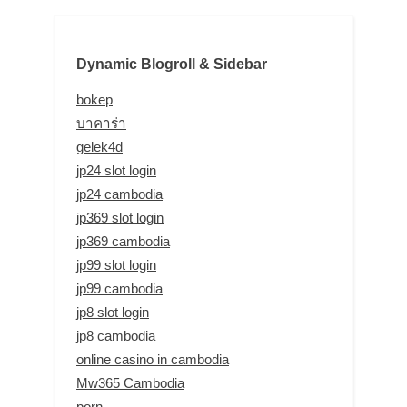
Dynamic Blogroll & Sidebar
bokep
บาคาร่า
gelek4d
jp24 slot login
jp24 cambodia
jp369 slot login
jp369 cambodia
jp99 slot login
jp99 cambodia
jp8 slot login
jp8 cambodia
online casino in cambodia
Mw365 Cambodia
porn