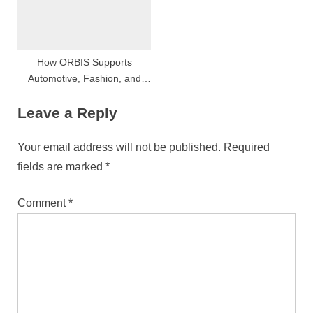
How ORBIS Supports
Automotive, Fashion, and
Lifestyle Campaigns in the
Leave a Reply
Dolomites
Your email address will not be published.
Required
fields are marked
*
Comment
*