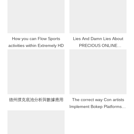
s
s
P
t
o
:
s
t
How you can Flow Sports
Lies And Damn Lies About
activities within Extremely HD
PRECIOUS ONLINE
:
GAMBLING
德州撲克底池分析與數據應用
The correct way Con artists
Implement Bokep Platforms to
help you Mistake Owners