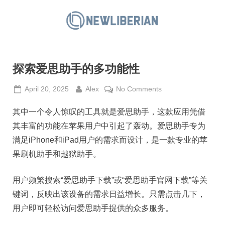
Skip
to
N
content
e
w
探索爱思助手的多功能性
L
i
Posted
By
on
April 20, 2025
Alex
No Comments
b
on
探
e
其中一个令人惊叹的工具就是爱思助手，这款应用凭借
索
爱
r
其丰富的功能在苹果用户中引起了轰动。爱思助手专为
思
i
满足iPhone和iPad用户的需求而设计，是一款专业的苹
助
a
果刷机助手和越狱助手。
手
n
的
用户频繁搜索“爱思助手下载”或“爱思助手官网下载”等关
多
功
键词，反映出该设备的需求日益增长。只需点击几下，
能
用户即可轻松访问爱思助手提供的众多服务。
性