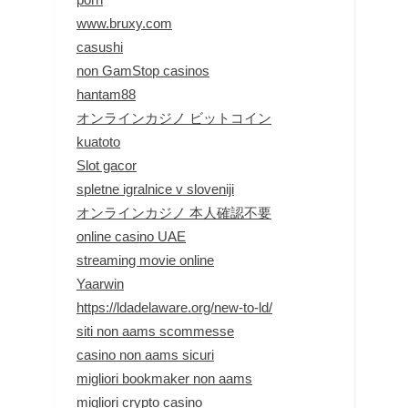
www.bruxy.com
casushi
non GamStop casinos
hantam88
オンラインカジノ ビットコイン
kuatoto
Slot gacor
spletne igralnice v sloveniji
オンラインカジノ 本人確認不要
online casino UAE
streaming movie online
Yaarwin
https://ldadelaware.org/new-to-ld/
siti non aams scommesse
casino non aams sicuri
migliori bookmaker non aams
migliori crypto casino