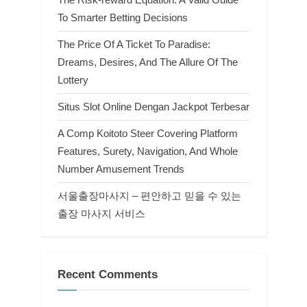
To Smarter Betting Decisions
The Price Of A Ticket To Paradise:
Dreams, Desires, And The Allure Of The
Lottery
Situs Slot Online Dengan Jackpot Terbesar
A Comp Koitoto Steer Covering Platform
Features, Surety, Navigation, And Whole
Number Amusement Trends
서울출장마사지 – 편안하고 믿을 수 있는
출장 마사지 서비스
Recent Comments