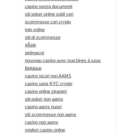
casino senza documenti
siti poker online soldi veri
scommesse con crypto
toto online
siti di scommesse
สล็อต
petirgacor
nouveau casino avec machines à sous
Belgique
casino sicuri non AAMS
casino sans KYC crypto
casino online stranieri
siti poker non aams
casino aams nuovi
siti scommesse non aams
casino non aams
migliori casino online