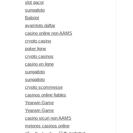
slot gacor
sungaitoto
Balislot
ayamtoto daftar
casino online non AAMS
crypto casino
poker ligne
crypto casinos
casino en ligne
sungaitoto
sungaitoto
crypto scommesse
casinos online fiables
Yearwin Game
Yearwin Game
casino sicuri non AAMS
mejores casinos online