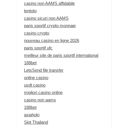
casino non AAMS affidabile
tentoto
casino sicuri non AAMS
paris sportif crypto monnaie
casino crypto
nouveau casino en ligne 2026
paris sportif ufc
meilleur site de paris sportif international
188bet
LetsSend file transfer
online casino
usdt casino
migliori casino online
casino non aams
188bet
asiahoki
Slot Thailand