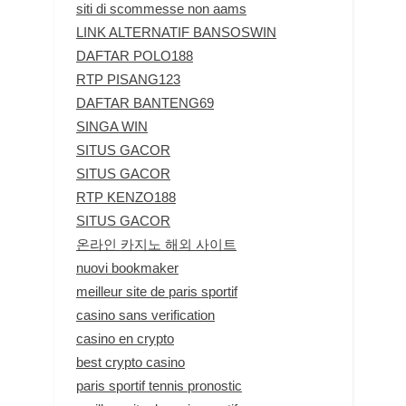
siti di scommesse non aams
LINK ALTERNATIF BANSOSWIN
DAFTAR POLO188
RTP PISANG123
DAFTAR BANTENG69
SINGA WIN
SITUS GACOR
SITUS GACOR
RTP KENZO188
SITUS GACOR
온라인 카지노 해외 사이트
nuovi bookmaker
meilleur site de paris sportif
casino sans verification
casino en crypto
best crypto casino
paris sportif tennis pronostic