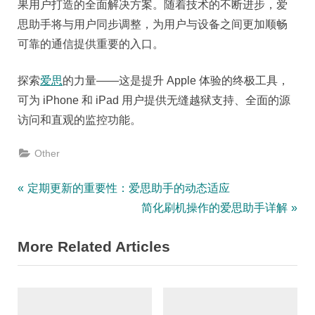
果用户打造的全面解决方案。随着技术的不断进步，爱
思助手将与用户同步调整，为用户与设备之间更加顺畅
可靠的通信提供重要的入口。
探索
爱思
的力量——这是提升 Apple 体验的终极工具，
可为 iPhone 和 iPad 用户提供无缝越狱支持、全面的源
访问和直观的监控功能。
Other
Post
P
定期更新的重要性：爱思助手的动态适应
r
N
简化刷机操作的爱思助手详解
navigation
e
e
More Related Articles
v
x
i
t
o
P
u
o