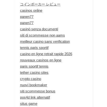
コインポーカー レビュー
casinos online
panen77
panen77
casinò senza documenti
siti di scommesse non aams
meilleur casino sans verification
tennis paris sportif
casino en ligne retrait rapide 2026
nouveaux casinos en ligne
paris sportif tennis
tether casino sites
crypto casino
nuovi bookmaker
siti scommesse bonus
pos4d link alternatif
situs game