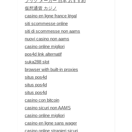
ブック メーカー 日本 おすすめ
仮想通貨 カジノ
casino en ligne france légal
siti scommesse online
siti di scommesse non aams
nuovi casino non aams
casino online migliori
pos4d link alternatif
suka288 slot
browser with built-in proxies
situs pos4d
situs pos4d
situs pos4d
casino con bitcoin
casino sicuri non AAMS
casino online migliori
casino en ligne sans wager
casino online stranieri sicuri