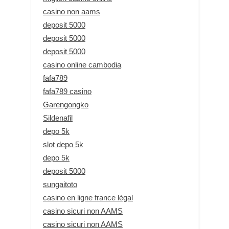
casino non aams
deposit 5000
deposit 5000
deposit 5000
casino online cambodia
fafa789
fafa789 casino
Garengongko
Sildenafil
depo 5k
slot depo 5k
depo 5k
deposit 5000
sungaitoto
casino en ligne france légal
casino sicuri non AAMS
casino sicuri non AAMS