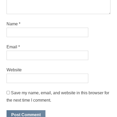
Name
*
Email
*
Website
Save my name, email, and website in this browser for
the next time I comment.