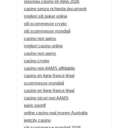
nouveau casino en ligne 2026
casino senza richiesta documenti
migliori siti poker online
siti scommesse crypto
siti scommesse mondiali
casino non aams
migliori casino online
casino non aams
casino crypto
casino non AAMS affidabile
casino en ligne france légal
scommesse mondiali
casino en ligne france légal
casino sicuri non AAMS
paris sportif
online casino real money Australia
jeetcity casino
siti scommesse mondiali 2026