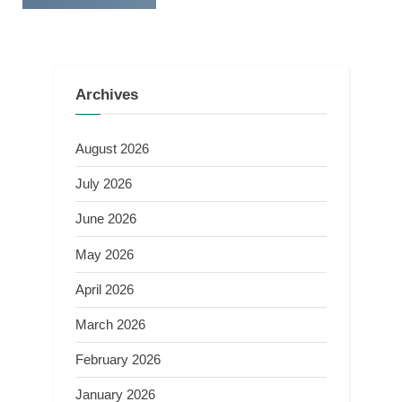
Archives
August 2026
July 2026
June 2026
May 2026
April 2026
March 2026
February 2026
January 2026