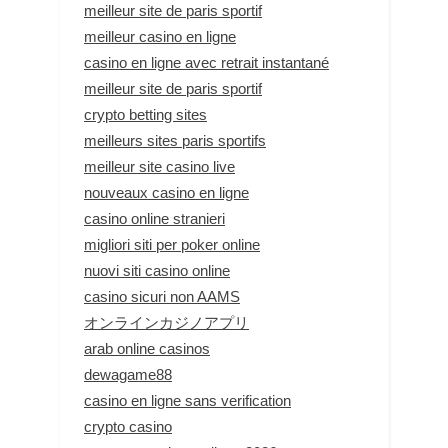
meilleur site de paris sportif
meilleur casino en ligne
casino en ligne avec retrait instantané
meilleur site de paris sportif
crypto betting sites
meilleurs sites paris sportifs
meilleur site casino live
nouveaux casino en ligne
casino online stranieri
migliori siti per poker online
nuovi siti casino online
casino sicuri non AAMS
オンラインカジノアプリ
arab online casinos
dewagame88
casino en ligne sans verification
crypto casino