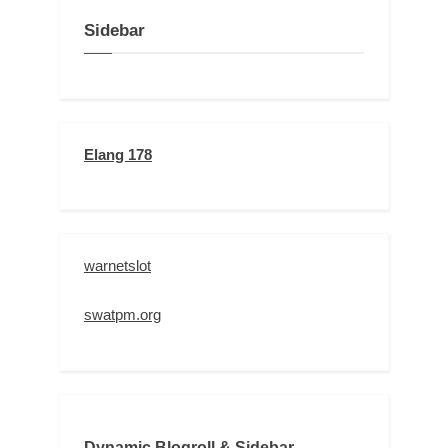
Sidebar
Elang 178
warnetslot
swatpm.org
Dynamic Blogroll & Sidebar