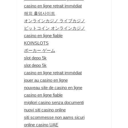
casino en ligne retrait immédiat
해외 홀덤사이트
オンラインカジノ ライブカジノ
ビットコイン オンラインカジノ
casino en ligne fiable
KOINSLOTS
ポーカー ゲーム
slot depo 5k
slot depo 5k
casino en ligne retrait immédiat
jouer au casino en ligne
nouveau site de casino en ligne
casino en ligne fiable
migliori casino senza documenti
nuovi siti casino online
siti scommesse non aams sicuri
online casino UAE