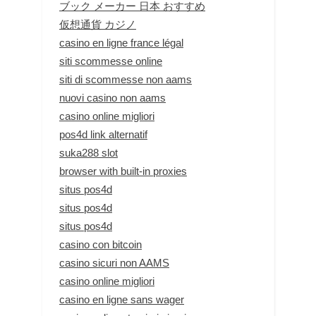
ブック メーカー 日本 おすすめ
仮想通貨 カジノ
casino en ligne france légal
siti scommesse online
siti di scommesse non aams
nuovi casino non aams
casino online migliori
pos4d link alternatif
suka288 slot
browser with built-in proxies
situs pos4d
situs pos4d
situs pos4d
casino con bitcoin
casino sicuri non AAMS
casino online migliori
casino en ligne sans wager