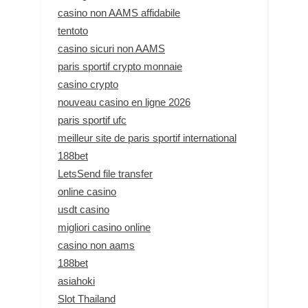
casino non AAMS affidabile
tentoto
casino sicuri non AAMS
paris sportif crypto monnaie
casino crypto
nouveau casino en ligne 2026
paris sportif ufc
meilleur site de paris sportif international
188bet
LetsSend file transfer
online casino
usdt casino
migliori casino online
casino non aams
188bet
asiahoki
Slot Thailand