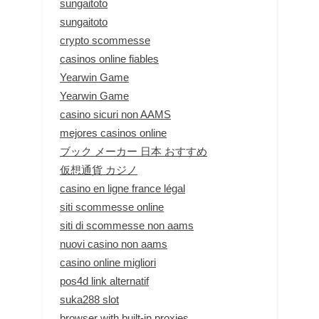
sungaitoto
sungaitoto
crypto scommesse
casinos online fiables
Yearwin Game
Yearwin Game
casino sicuri non AAMS
mejores casinos online
ブック メーカー 日本 おすすめ
仮想通貨 カジノ
casino en ligne france légal
siti scommesse online
siti di scommesse non aams
nuovi casino non aams
casino online migliori
pos4d link alternatif
suka288 slot
browser with built-in proxies