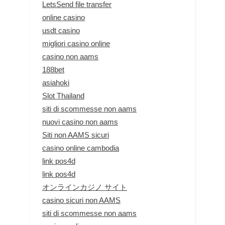
LetsSend file transfer
online casino
usdt casino
migliori casino online
casino non aams
188bet
asiahoki
Slot Thailand
siti di scommesse non aams
nuovi casino non aams
Siti non AAMS sicuri
casino online cambodia
link pos4d
link pos4d
オンラインカジノ サイト
casino sicuri non AAMS
siti di scommesse non aams