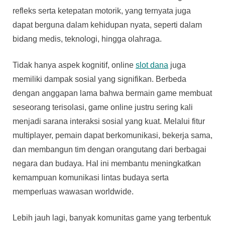
refleks serta ketepatan motorik, yang ternyata juga
dapat berguna dalam kehidupan nyata, seperti dalam
bidang medis, teknologi, hingga olahraga.
Tidak hanya aspek kognitif, online
slot dana
juga
memiliki dampak sosial yang signifikan. Berbeda
dengan anggapan lama bahwa bermain game membuat
seseorang terisolasi, game online justru sering kali
menjadi sarana interaksi sosial yang kuat. Melalui fitur
multiplayer, pemain dapat berkomunikasi, bekerja sama,
dan membangun tim dengan orangutang dari berbagai
negara dan budaya. Hal ini membantu meningkatkan
kemampuan komunikasi lintas budaya serta
memperluas wawasan worldwide.
Lebih jauh lagi, banyak komunitas game yang terbentuk