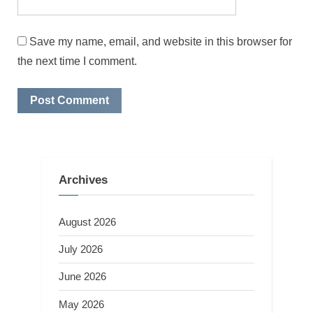
Save my name, email, and website in this browser for
the next time I comment.
Archives
August 2026
July 2026
June 2026
May 2026