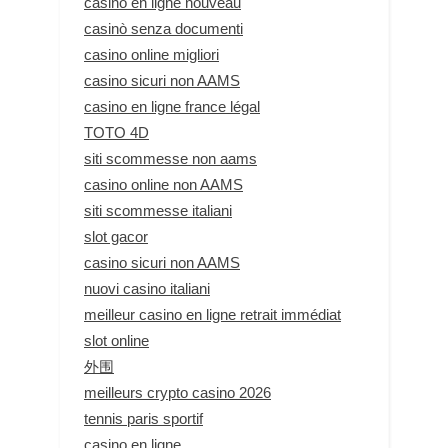
casino en ligne nouveau
casinò senza documenti
casino online migliori
casino sicuri non AAMS
casino en ligne france légal
TOTO 4D
siti scommesse non aams
casino online non AAMS
siti scommesse italiani
slot gacor
casino sicuri non AAMS
nuovi casino italiani
meilleur casino en ligne retrait immédiat
slot online
外围
meilleurs crypto casino 2026
tennis paris sportif
casino en ligne