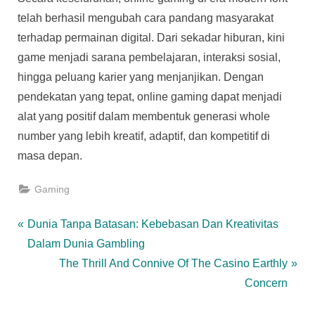
telah berhasil mengubah cara pandang masyarakat
terhadap permainan digital. Dari sekadar hiburan, kini
game menjadi sarana pembelajaran, interaksi sosial,
hingga peluang karier yang menjanjikan. Dengan
pendekatan yang tepat, online gaming dapat menjadi
alat yang positif dalam membentuk generasi whole
number yang lebih kreatif, adaptif, dan kompetitif di
masa depan.
Gaming
Post
P
Dunia Tanpa Batasan: Kebebasan Dan Kreativitas
r
Dalam Dunia Gambling
navigation
e
N
The Thrill And Connive Of The Casino Earthly
v
e
Concern
i
x