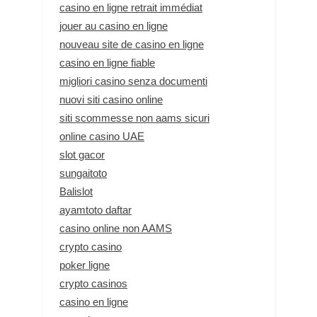
casino en ligne retrait immédiat
jouer au casino en ligne
nouveau site de casino en ligne
casino en ligne fiable
migliori casino senza documenti
nuovi siti casino online
siti scommesse non aams sicuri
online casino UAE
slot gacor
sungaitoto
Balislot
ayamtoto daftar
casino online non AAMS
crypto casino
poker ligne
crypto casinos
casino en ligne