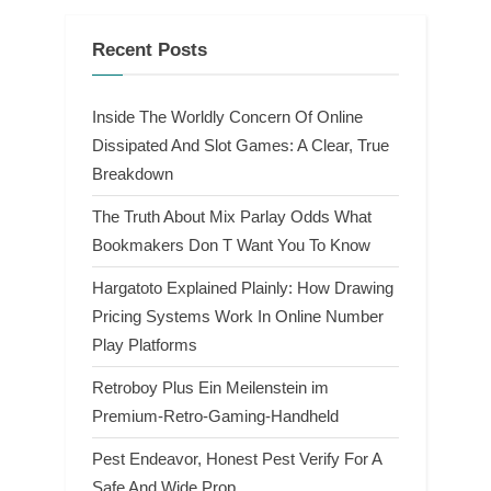
Recent Posts
Inside The Worldly Concern Of Online
Dissipated And Slot Games: A Clear, True
Breakdown
The Truth About Mix Parlay Odds What
Bookmakers Don T Want You To Know
Hargatoto Explained Plainly: How Drawing
Pricing Systems Work In Online Number
Play Platforms
Retroboy Plus Ein Meilenstein im
Premium-Retro-Gaming-Handheld
Pest Endeavor, Honest Pest Verify For A
Safe And Wide Prop