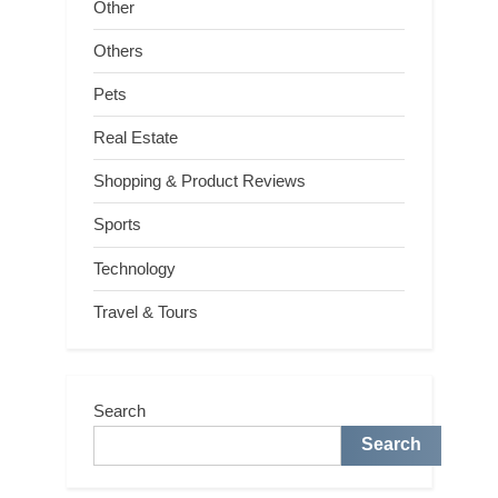
Other
Others
Pets
Real Estate
Shopping & Product Reviews
Sports
Technology
Travel & Tours
Search
Search