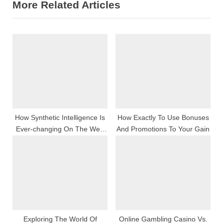
More Related Articles
o
t
u
P
s
o
P
s
o
t
s
:
t
:
How Synthetic Intelligence Is
How Exactly To Use Bonuses
Ever-changing On The Web
And Promotions To Your Gain
Gambling
Exploring The World Of
Online Gambling Casino Vs.