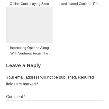
Online Card-playing Sites
Land-based Casinos: Pros
And Cons
Interesting Options Along
With Ventures From The
Casino Community
Leave a Reply
Your email address will not be published.
Required
fields are marked
*
Comment
*