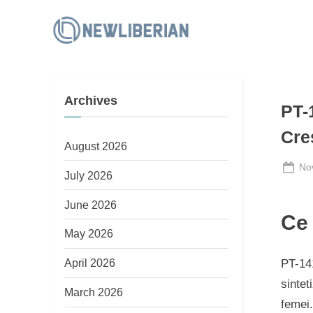
Skip
to
N
content
e
w
Archives
L
PT-
i
Cre
b
August 2026
e
Po
No
July 2026
on
r
June 2026
i
Ce 
a
May 2026
n
April 2026
PT-14
sintet
March 2026
femei