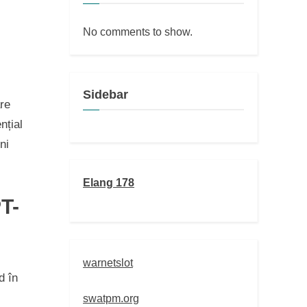
No comments to show.
Sidebar
re
nțial
ni
Elang 178
PT-
warnetslot
d în
swatpm.org