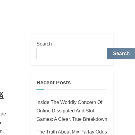
Search
Search
Recent Posts
ă
Inside The Worldly Concern Of
Online Dissipated And Slot
ide
Games: A Clear, True Breakdown
a
n,
The Truth About Mix Parlay Odds