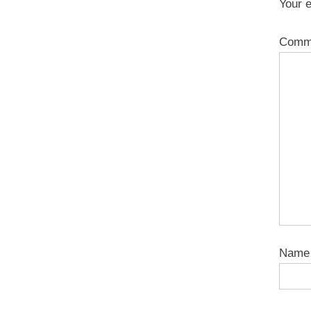
Your e
Comm
Nam