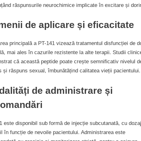
nțând răspunsurile neurochimice implicate în excitare și dori
Sexuale
enii de aplicare și eficacitate
area principală a PT-141 vizează tratamentul disfuncției de d
ă, mai ales în cazurile rezistente la alte terapii. Studii clini
trat că această peptide poate crește semnificativ nivelul d
s și răspuns sexual, îmbunătățind calitatea vieții pacientului.
alități de administrare și
comandări
 este disponibil sub formă de injecție subcutanată, cu doza
il în funcție de nevoile pacientului. Administrarea este