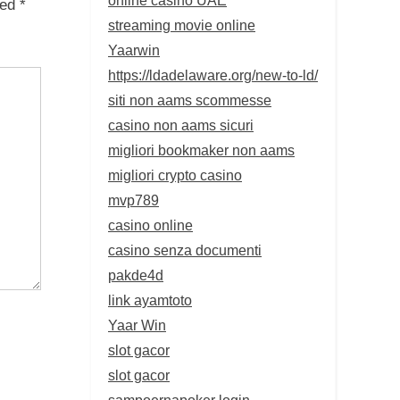
ked
*
streaming movie online
Yaarwin
https://ldadelaware.org/new-to-ld/
siti non aams scommesse
casino non aams sicuri
migliori bookmaker non aams
migliori crypto casino
mvp789
casino online
casino senza documenti
pakde4d
link ayamtoto
Yaar Win
slot gacor
slot gacor
sampoernapoker login