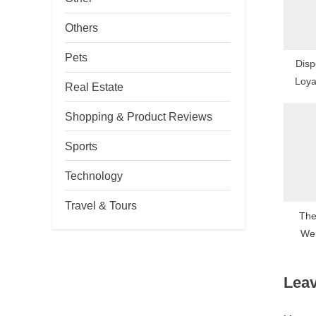
o
Others
s
t
Pets
Disp
:
Loyal
Real Estate
T
Shopping & Product Reviews
Sports
Technology
Travel & Tours
The
Wellne
Massag
a
Leav