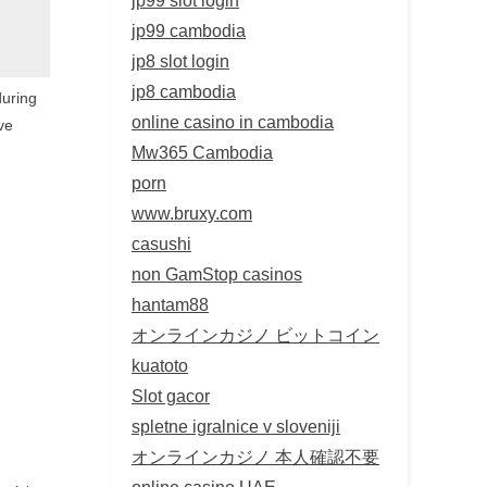
jp99 cambodia
jp8 slot login
jp8 cambodia
during
online casino in cambodia
ve
Mw365 Cambodia
porn
www.bruxy.com
casushi
non GamStop casinos
hantam88
オンラインカジノ ビットコイン
kuatoto
Slot gacor
spletne igralnice v sloveniji
オンラインカジノ 本人確認不要
online casino UAE