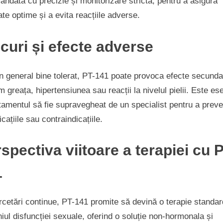
ndată cu precizie și monitorizare strictă, pentru a asigura
ate optime și a evita reacțiile adverse.
curi și efecte adverse
n general bine tolerat, PT-141 poate provoca efecte secunda
 greața, hipertensiunea sau reacții la nivelul pielii. Este ese
tamentul să fie supravegheat de un specialist pentru a preve
cațiile sau contraindicațiile.
spectiva viitoare a terapiei cu 
1
cetări continue, PT-141 promite să devină o terapie standar
ul disfuncției sexuale, oferind o soluție non-hormonala și