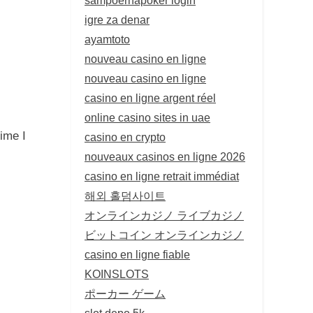
igre za denar
ayamtoto
nouveau casino en ligne
nouveau casino en ligne
casino en ligne argent réel
online casino sites in uae
ime I
casino en crypto
nouveaux casinos en ligne 2026
casino en ligne retrait immédiat
해외 홀덤사이트
オンラインカジノ ライブカジノ
ビットコイン オンラインカジノ
casino en ligne fiable
KOINSLOTS
ポーカー ゲーム
slot depo 5k