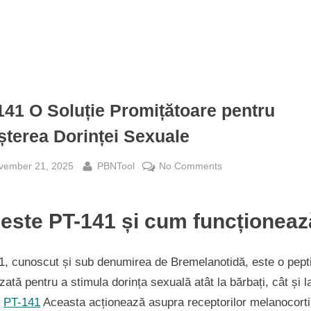
141 O Soluție Promițătoare pentru
șterea Dorinței Sexuale
sted
By
on
vember 21, 2025
PBNTool
No Comments
PT-
141
este PT-141 și cum funcționeaz
O
Soluție
Promițătoare
1, cunoscut și sub denumirea de Bremelanotidă, este o pept
pentru
izată pentru a stimula dorința sexuală atât la bărbați, cât și l
Creșterea
.
PT-141
Aceasta acționează asupra receptorilor melanocorti
Dorinței