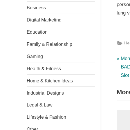
person
Business
lung v
Digital Marketing
Education
Hea
Family & Relationship
Gaming
P
Po
Men
r
BAD
Health & Fitness
nav
e
Slo
Home & Kitchen Ideas
v
More
i
Industrial Designs
o
Legal & Law
u
s
Lifestyle & Fashion
P
Other