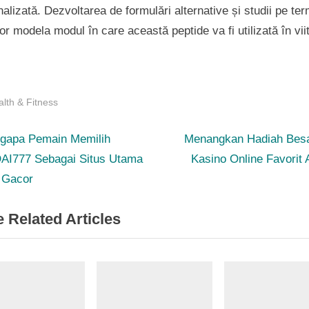
alizată. Dezvoltarea de formulări alternative și studii pe te
or modela modul în care această peptide va fi utilizată în viit
lth & Fitness
N
st
gapa Pemain Memilih
Menangkan Hadiah Besa
e
AI777 Sebagai Situs Utama
Kasino Online Favorit
igation
x
t Gacor
t
 Related Articles
P
o
s
t
: