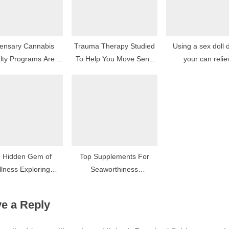
ensary Cannabis
Trauma Therapy Studied
Using a sex doll 
ty Programs Are
To Help You Move Send
your can relie
hey Worth It?
On With Trust
 Hidden Gem of
Top Supplements For
ss Exploring
Seaworthiness
e Therapy in Osan
Enthusiasts: What To Find
nd Pyeongtaek
In Samuel Housto Stores
e a Reply