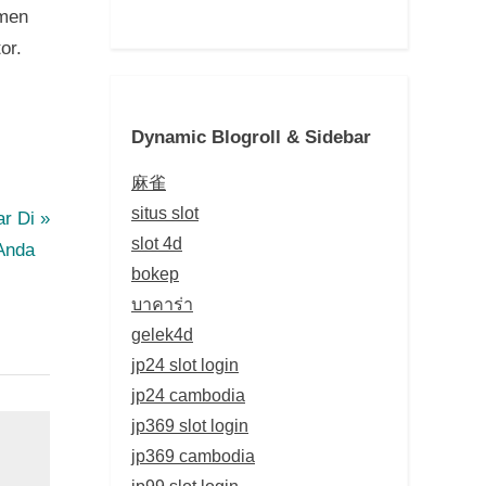
rmen
or.
Dynamic Blogroll & Sidebar
麻雀
situs slot
r Di
slot 4d
 Anda
bokep
บาคาร่า
gelek4d
jp24 slot login
jp24 cambodia
jp369 slot login
jp369 cambodia
jp99 slot login