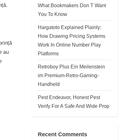
nță.
What Bookmakers Don T Want
You To Know
Hargatoto Explained Plainly:
How Drawing Pricing Systems
orință
Work In Online Number Play
ce au
Platforms
e
Retroboy Plus Ein Meilenstein
im Premium-Retro-Gaming-
Handheld
Pest Endeavor, Honest Pest
Verify For A Safe And Wide Prop
j
Recent Comments