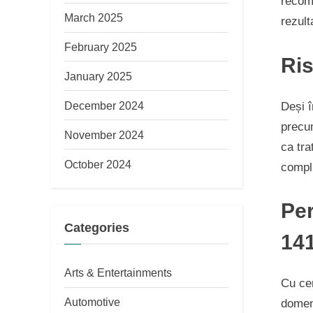
recoma
March 2025
rezult
February 2025
Ris
January 2025
December 2024
Deși î
precum
November 2024
ca tra
October 2024
compli
Per
Categories
14
Arts & Entertainments
Cu cer
Automotive
domeni