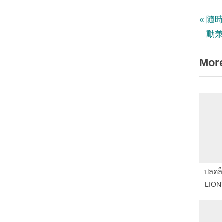
P
Po
隨時
r
動
nav
e
More
v
i
o
u
s
P
o
s
ปลดล็
t
LION
: