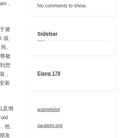
am，
No comments to show.
于避
Sidebar
K 或
档布局。
人尊敬
载到您
Elang 178
装，
安装
以及增
warnetslot
oid
swatpm.org
后，他
朋友