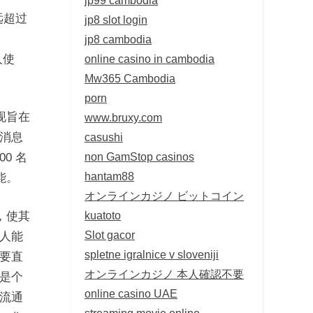
远超过
jp8 slot login
jp8 cambodia
online casino in cambodia
人使
Mw365 Cambodia
porn
现旨在
www.bruxy.com
casushi
消息
non GamStop casinos
0 名
hantam88
能。
オンラインカジノ ビットコイン
kuatoto
，使其
Slot gacor
人能
spletne igralnice v sloveniji
要直
オンラインカジノ 本人確認不要
是个
online casino UAE
流通
streaming movie online