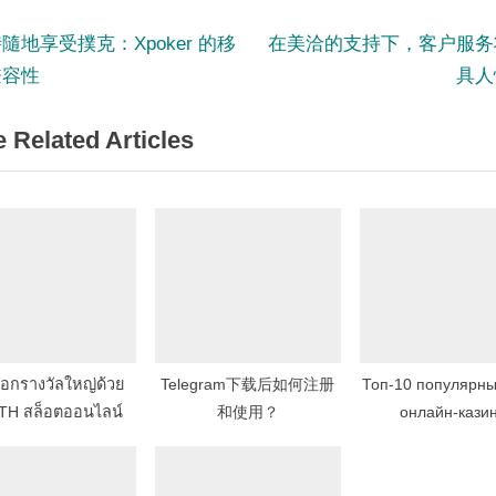
N
st
隨地享受撲克：Xpoker 的移
在美洽的支持下，客户服务
e
兼容性
具人
igation
x
 Related Articles
t
P
o
s
t
:
อกรางวัลใหญ่ด้วย
Telegram下载后如何注册
Топ-10 популярны
TH สล็อตออนไลน์
和使用？
онлайн-кази