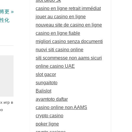
casino en ligne retrait immédiat
将更
jouer au casino en ligne
性化
nouveau site de casino en ligne
casino en ligne fiable
migliori casino senza documenti
nuovi siti casino online
siti scommesse non aams sicuri
online casino UAE
slot gacor
sungaitoto
Balislot
ayamtoto daftar
х игр в
casino online non AAMS
но
crypto casino
poker ligne
crypto casinos