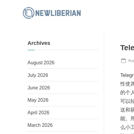
Skip
to
N
content
e
w
Archives
L
Te
i
Po
Au
b
August 2026
on
e
July 2026
Tel
r
性使
June 2026
i
的个人
a
May 2026
可以
n
送和
April 2026
能。用
March 2026
么小