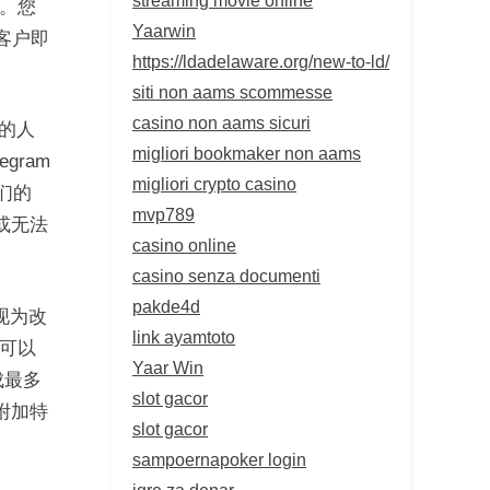
。您
Yaarwin
客户即
https://ldadelaware.org/new-to-ld/
siti non aams scommesse
casino non aams sicuri
店的人
migliori bookmaker non aams
gram
migliori crypto casino
他们的
mvp789
或无法
casino online
casino senza documenti
pakde4d
现为改
link ayamtoto
可以
Yaar Win
成最多
slot gacor
项附加特
slot gacor
sampoernapoker login
igre za denar