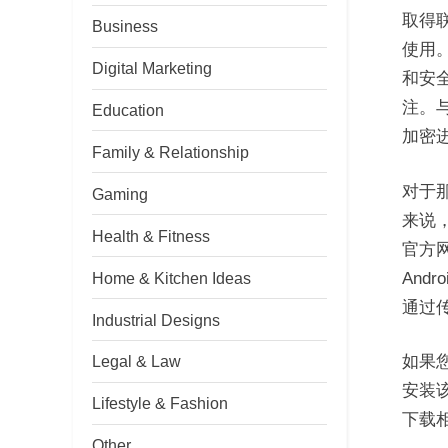
取得
Business
使用
Digital Marketing
和安全
注。与
Education
加密
Family & Relationship
对于那
Gaming
来说，
Health & Fitness
官方网
Home & Kitchen Ideas
And
通过
Industrial Designs
如果您
Legal & Law
安装该
Lifestyle & Fashion
下载
Other