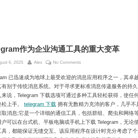
legram作为企业沟通工具的重大变革
sted
By
on
gust 6, 2025
Alex
No Comments
Telegram
egram 已迅速成为地球上最受欢迎的消息应用程序之一，其卓
作
为
其有别于传统消息系统。对于寻求更标准消息传递服务的持久
企
来说，Telegram 下载选项可通过多种工具轻松获得，使任
业
轻松上手。
telegram 下载
拥有无数精力充沛的客户，几乎不
沟
获取消息;它是一个详细的通信工具，包括群组、爬虫和网络
通
户可以在台式机、平板电脑或手机上下载 Telegram，无论
工
工具，都能保证无缝交互。该应用程序在设计时充分考虑了个
具