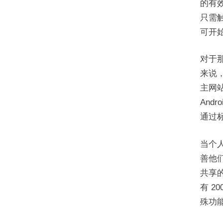
的有
只需
可开
对于那
来说，
主网站
And
通过
当个人
善他
共享的
有 2
殊功