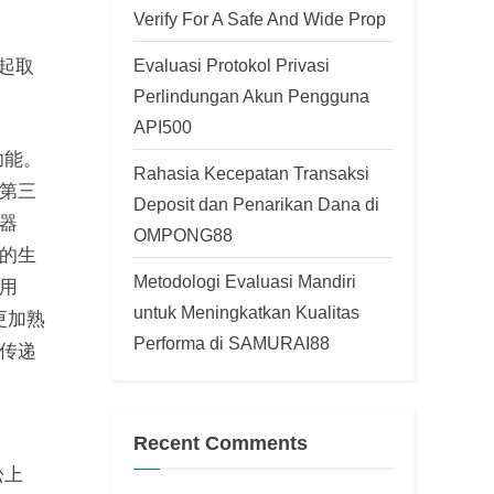
Verify For A Safe And Wide Prop
Evaluasi Protokol Privasi
一起取
Perlindungan Akun Pengguna
API500
功能。
Rahasia Kecepatan Transaksi
第三
Deposit dan Penarikan Dana di
器
OMPONG88
的生
Metodologi Evaluasi Mandiri
用
untuk Meningkatkan Kualitas
 更加熟
Performa di SAMURAI88
传递
Recent Comments
松上