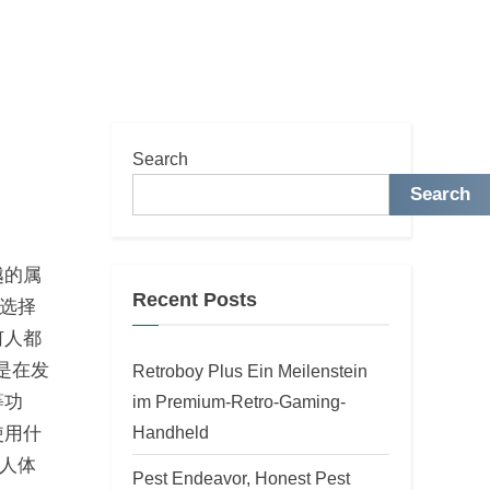
Search
Search
越的属
Recent Posts
选择
何人都
是在发
Retroboy Plus Ein Meilenstein
等功
im Premium-Retro-Gaming-
Handheld
使用什
人体
Pest Endeavor, Honest Pest