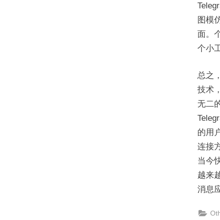
Tel
图模仿
面。
个小
总之，
技术，
无二
Tel
的用户
连接方
当今
越来越
消息
Ot